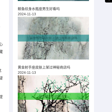
鲸鱼纹身水瓶座男生好看吗
2024-11-13
郁
但
心
藏
黄金射手座皮肤上架过神秘商店吗
这
2024-11-13
疑
提