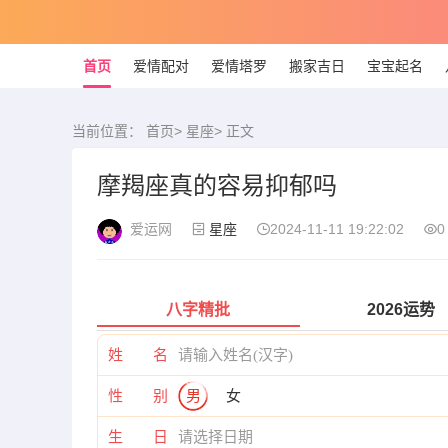
首页
爱情配对
爱情塔罗
搬家吉日
宝宝起名
当前位置：
首页
>
星座
> 正文
摩羯座真的容易抑郁吗
爱运网
星座
2024-11-11 19:22:02
0
八字精批
2026运势
姓 名
性 别
男
女
生 日