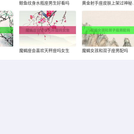
鲸鱼纹身水瓶座男生好看吗
黄金射手座皮
魔蝎座会喜欢天秤座吗女生
魔蝎女孩和双子座男配吗