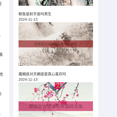
而
鲸鱼是射手座吗男生
2024-11-13
，
喜
他
魔蝎座对天蝎座是真心喜欢吗
2024-11-13
态
，