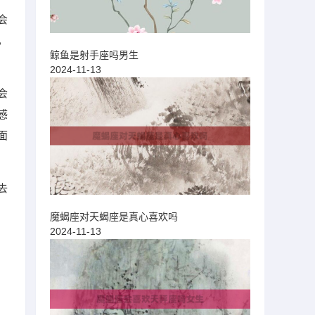
会
，
鲸鱼是射手座吗男生
2024-11-13
会
感
面
去
魔蝎座对天蝎座是真心喜欢吗
2024-11-13