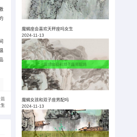
激
的
魔蝎座会喜欢天秤座吗女生
2024-11-13
间
温
品
一篇
魔蝎女孩和双子座男配吗
女生
2024-11-13