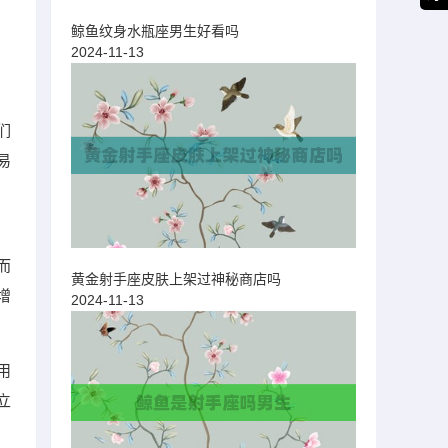
鲸鱼纹身水瓶座男生好看吗
2024-11-13
们
易
而
黄金射手座皮肤上架过神秘商店吗
增
2024-11-13
用
立