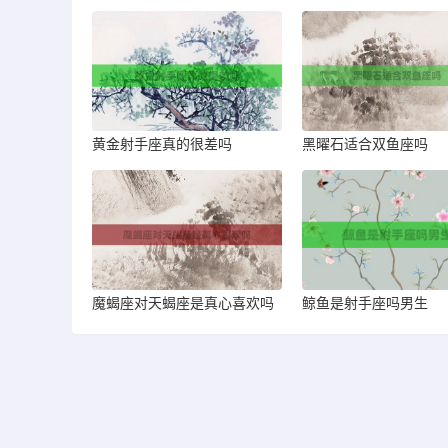
黄金射手座真的很差吗
黑曜石适合双鱼座吗
魔蝎座对天蝎座是真心喜欢吗
鲸鱼是射手座吗男生