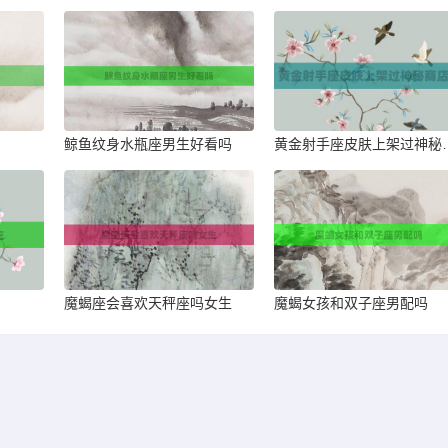
鲸鱼纹身水瓶座男生好看吗
黄金射手座皮
魔蝎座会喜欢天秤座吗女生
魔蝎女孩和双子座男配吗