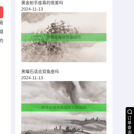
黄金射手座真的很差吗
2024-11-13
易
越
的
黑曜石适合双鱼座吗
2024-11-13
订
单
查
询