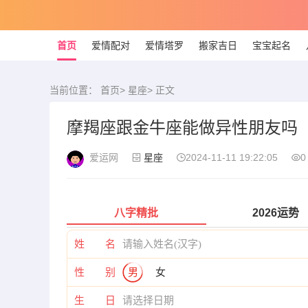
首页
爱情配对
爱情塔罗
搬家吉日
宝宝起名
当前位置：
首页
>
星座
> 正文
摩羯座跟金牛座能做异性朋友吗
爱运网
星座
2024-11-11 19:22:05
0
八字精批
2026运势
姓 名
性 别
男
女
生 日