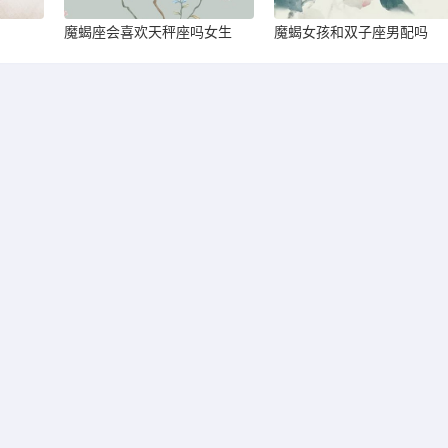
魔蝎座会喜欢天秤座吗女生
魔蝎女孩和双子座男配吗