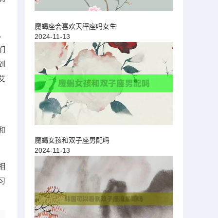
魔蝎座会喜欢天秤座吗女生
，
2024-11-13
们
到
艾
和
魔蝎女孩和双子座男配吗
2024-11-13
相
习