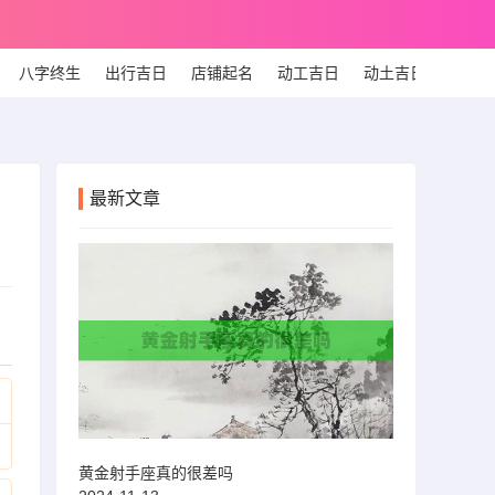
八字终生
出行吉日
店铺起名
动工吉日
动土吉日
个人
最新文章
黄金射手座真的很差吗