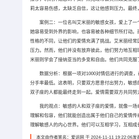
莉太容易伤感，太缺乏自信，这让他感到压力。最终
案例二：一位名叫艾米丽的敏感女孩，爱上了一
她容易受到外界的影响，也容易被各种细节所打动。
性格的不同，让他们的爱情充满了挑战。艾米丽经常
压力。然而，他们并没有放弃彼此，他们努力地互相
米丽则学会了接纳亚当的多变和自由。他们共同克服
数据分析：根据一项对1000对情侣进行的调查
分手率最低。这表明，只要双方愿意付出努力，敏感
双子座的人都能最终走到一起。爱情需要双方共同努
我的观点：敏感的人和双子座的爱情，就像一场
理解和包容，他们就能创造出属于他们自己的爱情传
理解敏感人的内心世界。他们可以互相学习，互相成
本文由作者笔名：爱运网 于 2024-11-11 19: