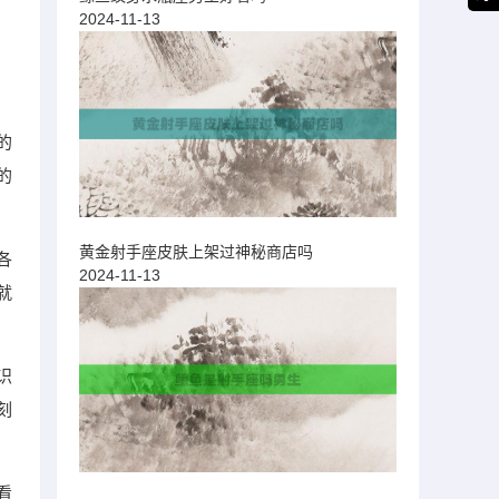
2024-11-13
的
的
黄金射手座皮肤上架过神秘商店吗
各
2024-11-13
就
识
刻
看