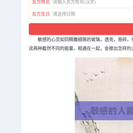
女方姓名
女方生日
敏感的心灵如同精雕细琢的玻璃，透亮，易碎，
这两种截然不同的能量，相遇在一起，会擦出怎样的