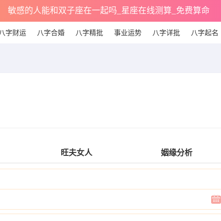
敏感的人能和双子座在一起吗_星座在线测算_免费算命
八字财运
八字合婚
八字精批
事业运势
八字详批
八字起名
旺夫女人
姻缘分析