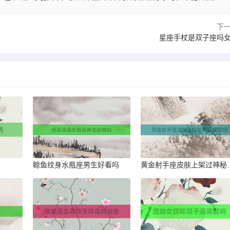
下
星座手杖是双子座吗
鲸鱼纹身水瓶座男生好看吗
黄金射手座皮