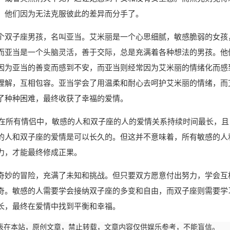
，他们因为无法克服彼此的差异而分手了。
个双子座男孩，名叫亚当。艾米丽是一个心思细腻，敏感脆弱的女孩
而亚当是一个头脑灵活，善于交际，总是充满着各种想法的男孩。他
因为亚当的善变而感到不安，而亚当则经常因为艾米丽的情绪化而感
理解，互相包容。亚当学会了用温柔和耐心去呵护艾米丽的情绪，而
了种种困难，最终收获了幸福的爱情。
，在所有情侣中，敏感的人和双子座的人的爱情关系持续时间最长，且
的人和双子座的爱情是可以长久的。但这并不意味着，所有敏感的人
力，才能最终修成正果。
奇妙的冒险，充满了未知和挑战。但只要双方愿意付出努力，学会互
奇。敏感的人需要学会接纳双子座的多变和自由，而双子座则需要学
长，最终在爱情中找到平衡和幸福。
22:06发表在本站，原创文章，禁止转载，文章内容仅供娱乐参考，不能盲信。