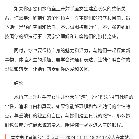
如果你想要和水瓶座上升射手座女生建立长久的感情关
系，你需要理解她们的个性特点，尊重她们的独立和自由，给
予她们足够的空间和信任。不要试图控制她们，不要强迫她们
按照你的想法行事，要学会理解和包容她们的独特之处。
同时，你也要保持自身的魅力和活力，与她们一起探索新
事物，体验人生的乐趣。要学会沟通和表达，让她们明白你的
想法和感受，让她们感受到你的爱和关怀。
结论
水瓶座上升射手座女生并非天生“渣”，她们只是拥有独特的
个性，追求自由和真爱。如果你能够理解和包容她们的个性特
点，尊重她们的独立和自由，与她们建立真诚的感情，那么她
们也会成为你最忠诚的爱人，陪伴你一起走过人生的旅程。
本文由作者笔名：爱运网 于 2024-11-11 19:22:12发表在本站，