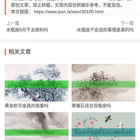
原创文章，禁止转载，文章内容仅供娱乐参考，不能盲信。
本文链接：
https://www.iyun.la/wen/30100.html
上一篇
下一篇
水瓶座8月不太顺利吗
水瓶座不会说的事情是真的吗
相关文章
黄金射手座真的很差吗
黑曜石适合双鱼座吗