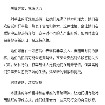
热情奔放，充满活力
射手座的乐观和热情，让她们充满了魅力和活力，她们喜
欢尝试新鲜事物，热衷于冒险和探索。这种性格，会让她们在
爱情中显得热情奔放，容易对不同的人产生好感，但同时也容
易变得喜新厌旧，缺乏持久性。
她们可能在一段感情中表现得非常投入，但随着时间的推
移，她们的热情可能会逐渐消退，甚至会突然对这段感情失去
兴趣。这种行为，很容易让人觉得她们在玩弄感情，但其实她
们只是无法忍受平淡的生活，渴望新的刺激和挑战。
思维跳跃，难以捉摸
水瓶座的革新精神和射手座的冒险精神，让她们拥有独特
而跳跃的思维方式。她们经常会有一些天马行空的奇思妙想，