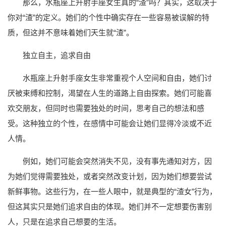
那么，水瓶座上升射手座女生真的“渣”吗？其实，这取决于
你对“渣”的定义。她们的个性中确实存在一些容易被误解的特
质，但这并不意味着她们天生就“渣”。
独立自主，追求自由
水瓶座上升射手座女生非常重视个人空间和自由，她们讨
厌被束缚和控制，渴望在人生的道路上自由探索。她们可能喜
欢交朋友，但同时也需要独处的时间，思考自己的想法和感
受。这种独立的个性，在感情中可能会让她们显得冷淡或不近
人情。
例如，她们可能会突然消失不见，没有事先通知对方，因
为她们觉得需要独处，或者突然改变计划，因为她们想要尝试
新鲜事物。这些行为，在一些人眼中，就是典型的“渣女”行为，
但这其实只是她们追求自由的体现。她们并不一定想要伤害别
人，只是在追求自己想要的生活。