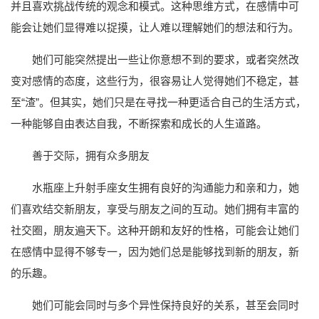
并且喜欢挑战传统的观念和模式。这种思维方式，在感情中可
能会让她们显得难以捉摸，让人难以理解她们的想法和行为。
她们可能突然提出一些让你意想不到的要求，或者突然改
变对感情的态度，这些行为，很容易让人觉得她们不稳定，甚
至“渣”。但其实，她们只是在寻找一种更适合自己的生活方式，
一种能够自由表达自我，不断探索和成长的人生道路。
善于交际，拥有众多朋友
水瓶座上升射手座女生拥有良好的沟通能力和亲和力，她
们喜欢结交新朋友，享受与朋友之间的互动。她们拥有丰富的
社交圈，朋友遍天下。这种开朗和友好的性格，可能会让她们
在感情中显得不够专一，因为她们总是能够找到新的朋友，新
的乐趣。
她们可能会同时与多个异性保持良好的关系，甚至会同时