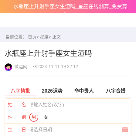
水瓶座上升射手座女生渣吗_星座在线测算_免费算
命
当前位置：
首页
>
星座
> 正文
水瓶座上升射手座女生渣吗
爱运网
2024-11-11 19:22:12
八字精批
2026运势
命中贵人
八字合婚
姓 名
性 别
男
女
生 日