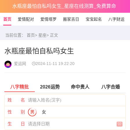
水瓶座最怕自私吗女生_星座在线测算_免费算命
首页
爱情配对
爱情塔罗
搬家吉日
宝宝起名
八字财运
当前位置：
首页
>
星座
> 正文
水瓶座最怕自私吗女生
爱运网
2024-11-11 19:22:20
八字精批
2026运势
命中贵人
八字合婚
姓 名
性 别
男
女
生 日