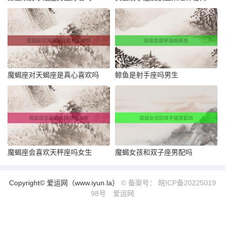
魔蝎座对天蝎座是真心喜欢吗
鲸鱼是射手座吗男生
魔蝎座会喜欢天秤座吗女生
魔蝎女孩和双子座男配吗
Copyright© 爱运网（www.iyun.la）
© 备案号： 皖ICP备20225019
98号
爱运网