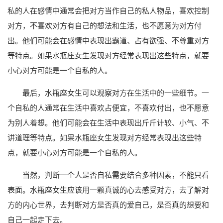
私的人在感情中通常会把对方当作自己的私人物品，喜欢控制
对方，不喜欢对方有自己的想法和生活，也不愿意为对方付
出。他们可能会在感情中表现出霸道、占有欲强、不尊重对方
等特点。如果水瓶座女生发现对方经常表现出这些特点，就要
小心对方可能是一个自私的人。
最后，水瓶座女生可以观察对方在生活中的一些细节。一
个自私的人通常在生活中喜欢占便宜，不喜欢付出，也不愿意
为别人着想。他们可能会在生活中表现出斤斤计较、小气、不
讲道理等特点。如果水瓶座女生发现对方经常表现出这些特
点，就要小心对方可能是一个自私的人。
当然，判断一个人是否自私需要结合多种因素，不能只看
表面。水瓶座女生应该用一颗真诚的心去感受对方，去了解对
方的内心世界，去判断对方是否真的爱自己，是否真的想要和
自己一起走下去。