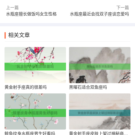
上一篇
下一篇
水瓶座擅长做饭吗女生性格
水瓶座最近会找双子座谈恋爱吗
相关文章
黄金射手座真的很差吗
黑曜石适合双鱼座吗
鲸鱼纹身水瓶座男生好看吗
黄金射手座皮肤上架过神秘商店吗