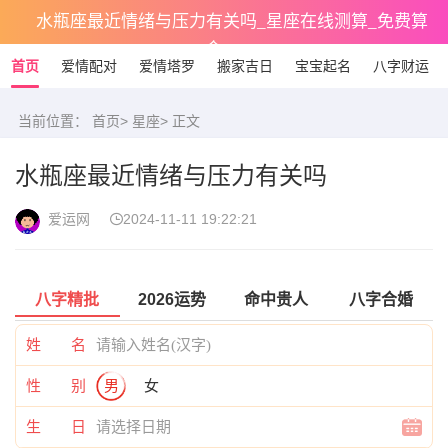
水瓶座最近情绪与压力有关吗_星座在线测算_免费算
命
首页
爱情配对
爱情塔罗
搬家吉日
宝宝起名
八字财运
当前位置：
首页
>
星座
> 正文
水瓶座最近情绪与压力有关吗
爱运网
2024-11-11 19:22:21
八字精批
2026运势
命中贵人
八字合婚
姓 名
性 别
男
女
生 日