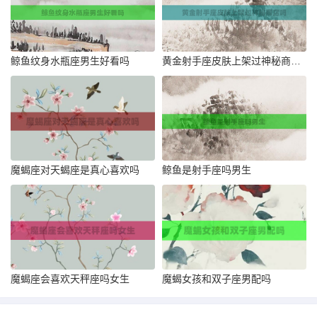
鲸鱼纹身水瓶座男生好看吗
黄金射手座皮肤上架过神秘商店吗
魔蝎座对天蝎座是真心喜欢吗
鲸鱼是射手座吗男生
魔蝎座会喜欢天秤座吗女生
魔蝎女孩和双子座男配吗