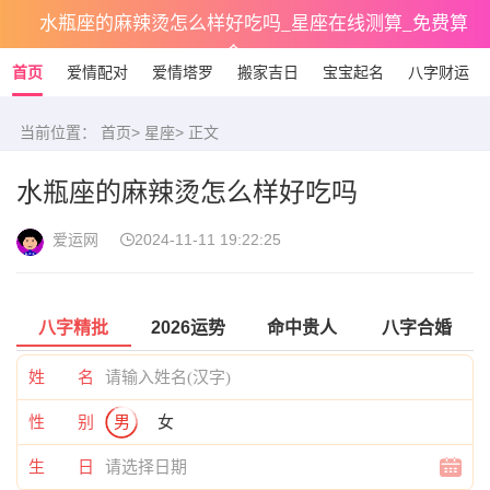
水瓶座的麻辣烫怎么样好吃吗_星座在线测算_免费算
命
首页
爱情配对
爱情塔罗
搬家吉日
宝宝起名
八字财运
当前位置：
首页
>
星座
> 正文
水瓶座的麻辣烫怎么样好吃吗
爱运网
2024-11-11 19:22:25
八字精批
2026运势
命中贵人
八字合婚
姓 名
性 别
男
女
生 日