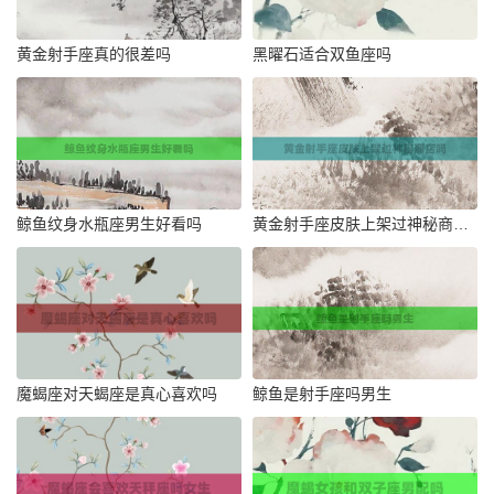
黄金射手座真的很差吗
黑曜石适合双鱼座吗
鲸鱼纹身水瓶座男生好看吗
黄金射手座皮肤上架过神秘商店吗
魔蝎座对天蝎座是真心喜欢吗
鲸鱼是射手座吗男生