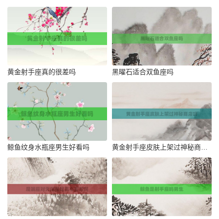
黄金射手座真的很差吗
黑曜石适合双鱼座吗
鲸鱼纹身水瓶座男生好看吗
黄金射手座皮肤上架过神秘商店吗