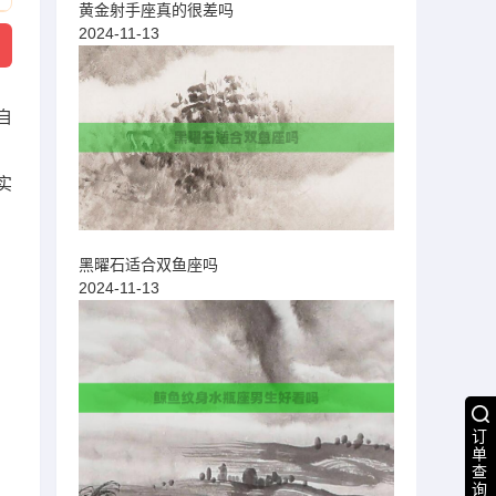
黄金射手座真的很差吗
2024-11-13
自
实
黑曜石适合双鱼座吗
2024-11-13
订
单
查
询