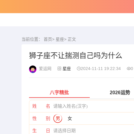
当前位置：
首页
>
星座
> 正文
狮子座不让揣测自己吗为什么
爱运网
星座
2024-11-11 19:22:34
0
八字精批
2026运势
姓 名
性 别
男
女
生 日