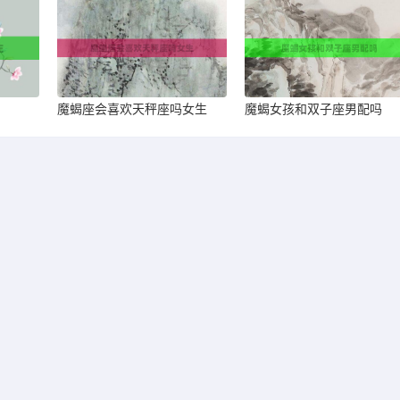
魔蝎座会喜欢天秤座吗女生
魔蝎女孩和双子座男配吗