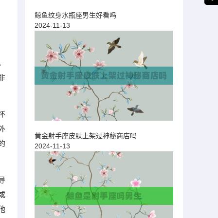
鲸鱼纹身水瓶座男生好看吗
2024-11-13
，
非
怀
外
黄金射手座皮肤上架过神秘商店吗
的
2024-11-13
导
或
他