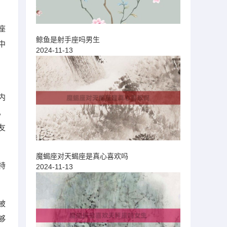
座
鲸鱼是射手座吗男生
中
2024-11-13
内
，
友
魔蝎座对天蝎座是真心喜欢吗
特
2024-11-13
被
够