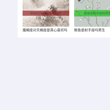
魔蝎座对天蝎座是真心喜欢吗
鲸鱼是射手座吗男生