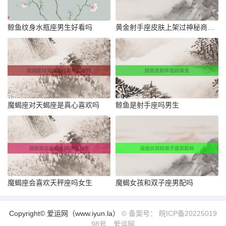
鲸鱼纹身水瓶座男生好看吗
黄金射手座皮肤上架过神秘商店吗
魔蝎座对天蝎座是真心喜欢吗
鲸鱼是射手座吗男生
魔蝎座会喜欢天秤座吗女生
魔蝎女孩和双子座男配吗
Copyright© 爱运网（www.iyun.la）
© 备案号： 皖ICP备20225019
98号
爱运网