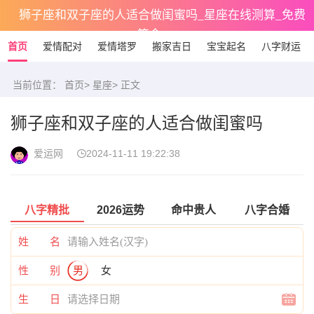
狮子座和双子座的人适合做闺蜜吗_星座在线测算_免费
算命
首页
爱情配对
爱情塔罗
搬家吉日
宝宝起名
八字财运
当前位置：
首页
>
星座
> 正文
狮子座和双子座的人适合做闺蜜吗
爱运网
2024-11-11 19:22:38
八字精批
2026运势
命中贵人
八字合婚
姓 名
性 别
男
女
生 日