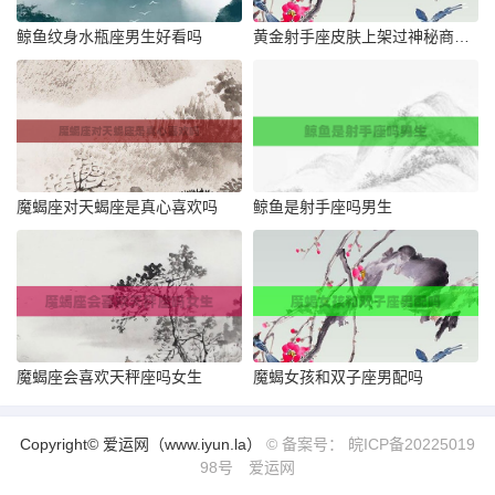
鲸鱼纹身水瓶座男生好看吗
黄金射手座皮肤上架过神秘商店吗
魔蝎座对天蝎座是真心喜欢吗
鲸鱼是射手座吗男生
魔蝎座会喜欢天秤座吗女生
魔蝎女孩和双子座男配吗
Copyright© 爱运网（www.iyun.la）
© 备案号： 皖ICP备20225019
98号
爱运网