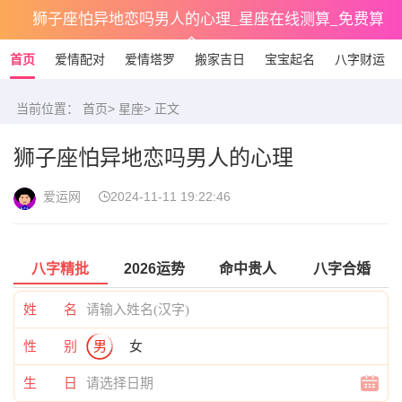
狮子座怕异地恋吗男人的心理_星座在线测算_免费算
命
首页
爱情配对
爱情塔罗
搬家吉日
宝宝起名
八字财运
当前位置：
首页
>
星座
> 正文
狮子座怕异地恋吗男人的心理
爱运网
2024-11-11 19:22:46
八字精批
2026运势
命中贵人
八字合婚
姓 名
性 别
男
女
生 日