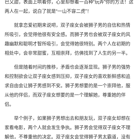
巴又甜，表面上哄着你，心里却想着一百种“玩弄”你的方法！这
两人在一起，说白了就是“一山不容二虎”！
就拿恋爱初期来说吧，双子座女会被狮子男的自信和热情
所吸引，会觉得他很有安全感。而狮子男也会被双子座女的风
趣幽默和聪明才智所吸引，会觉得她很特别。两个人在初期的
相处中，会非常甜蜜，互相崇拜，仿佛找到了人生的另一半。
但是随着时间的推移，矛盾也会逐渐显现。狮子男的强势
和控制欲会让双子座女感到压抑，双子座女的喜欢新鲜感和追
求自由会让狮子男感到不安。狮子男想要的是一个崇拜他，服
从他的伴侣，而双子座女想要的是一个理解她，尊重她的伴
侣。
举个例子，如果狮子男想出去和朋友玩，双子座女却想在
家看电影，两个人就会发生争执。狮子男会觉得双子座女不理
解他，不尊重他的决定。双子座女会觉得狮子男太霸道，没有