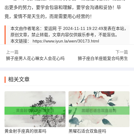
出更多的努力，要学会包容和理解，要学会沟通和妥协！毕
竟，爱情不是天生的，而是需要用心经营的！
本文由作者笔名：爱运网 于 2024-11-11 19:22:49发表在本站，
原创文章，禁止转载，文章内容仅供娱乐参考，不能盲信。
本文链接：
https://www.iyun.la/wen/30173.html
上一篇
下一篇
狮子座男人花心嘛女人会花心吗
狮子座白羊座能复合吗男生
相关文章
黄金射手座真的很差吗
黑曜石适合双鱼座吗