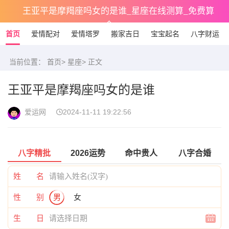
王亚平是摩羯座吗女的是谁_星座在线测算_免费算
命
首页
爱情配对
爱情塔罗
搬家吉日
宝宝起名
八字财运
当前位置：
首页
>
星座
> 正文
王亚平是摩羯座吗女的是谁
爱运网
2024-11-11 19:22:56
八字精批
2026运势
命中贵人
八字合婚
姓 名
性 别
男
女
生 日