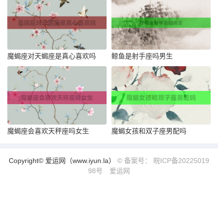
魔蝎座对天蝎座是真心喜欢吗
鲸鱼是射手座吗男生
魔蝎座会喜欢天秤座吗女生
魔蝎女孩和双子座男配吗
Copyright© 爱运网（www.iyun.la）
© 备案号： 皖ICP备20225019
98号
爱运网