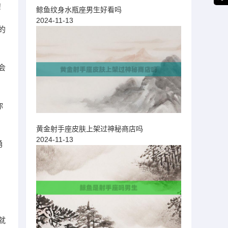
！
鲸鱼纹身水瓶座男生好看吗
2024-11-13
的
会
你
黄金射手座皮肤上架过神秘商店吗
2024-11-13
勇
就