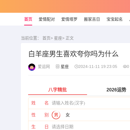
首页
爱情配对
爱情塔罗
搬家吉日
宝宝起名
当前位置：
首页
>
星座
> 正文
白羊座男生喜欢夸你吗为什么
爱运网
星座
2024-11-11 19:23:05
0
八字精批
2026运势
姓 名
性 别
男
女
生 日