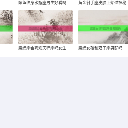
鲸鱼纹身水瓶座男生好看吗
黄金射手座皮
魔蝎座会喜欢天秤座吗女生
魔蝎女孩和双子座男配吗