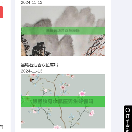
2024-11-13
黑曜石适合双鱼座吗
2024-11-13
订
单
查
有
询