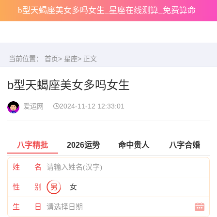
b型天蝎座美女多吗女生_星座在线测算_免费算命
当前位置：
首页
>
星座
> 正文
b型天蝎座美女多吗女生
爱运网
2024-11-12 12:33:01
八字精批
2026运势
命中贵人
八字合婚
姓 名
性 别
男
女
生 日