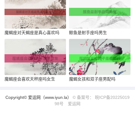
魔蝎座对天蝎座是真心喜欢吗
鲸鱼是射手座吗男生
魔蝎座会喜欢天秤座吗女生
魔蝎女孩和双子座男配吗
Copyright© 爱运网（www.iyun.la）
© 备案号： 皖ICP备20225019
98号
爱运网