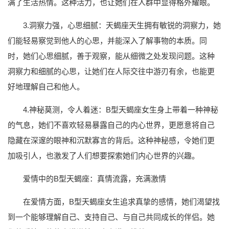
满了生活热情。这种活力，也让她们在人群中显得格外耀眼。
3.洞察力强，心思细腻：天蝎座天生拥有敏锐的洞察力，她
们能轻易察觉到他人的心思，并能深入了解事物的本质。同
时，她们心思细腻，善于观察，能从细微之处发现问题。这种
洞察力和细腻的心思，让她们在人际交往中游刃有余，也能更
好地理解自己和他人。
4.神秘莫测，令人着迷：B型天蝎座女生身上带着一种神秘
的气息，她们不喜欢轻易暴露自己的内心世界，更愿意将自己
隐藏在深邃的眼神和沉默寡言的背后。这种神秘感，令她们更
加吸引人，也激发了人们想要探索她们内心世界的兴趣。
爱情中的B型天蝎座：真情流露，充满激情
在爱情方面，B型天蝎座女生追求真挚的感情，她们渴望找
到一个能够理解自己、支持自己、与自己共同成长的伴侣。她