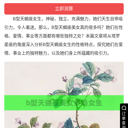
B型天蝎座女生，神秘、独立、充满魅力，她们天生自带吸
引力，令人着迷。那么，B型天蝎座美女真的很多吗？她们在性
格、爱情、事业等方面都有哪些独特之处？本篇文章将从塔罗
星座的角度深入分析B型天蝎座女生的性格特点，探究她们在爱
情、事业上的独特魅力，以及她们身上所蕴藏的吸引力。
订
单
查
询