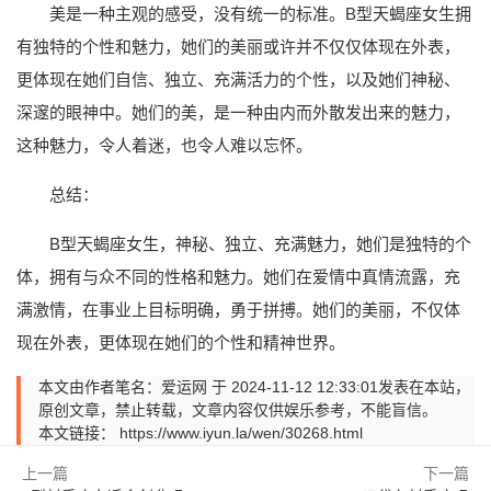
美是一种主观的感受，没有统一的标准。B型天蝎座女生拥
有独特的个性和魅力，她们的美丽或许并不仅仅体现在外表，
更体现在她们自信、独立、充满活力的个性，以及她们神秘、
深邃的眼神中。她们的美，是一种由内而外散发出来的魅力，
这种魅力，令人着迷，也令人难以忘怀。
总结：
B型天蝎座女生，神秘、独立、充满魅力，她们是独特的个
体，拥有与众不同的性格和魅力。她们在爱情中真情流露，充
满激情，在事业上目标明确，勇于拼搏。她们的美丽，不仅体
现在外表，更体现在她们的个性和精神世界。
本文由作者笔名：爱运网 于 2024-11-12 12:33:01发表在本站，
原创文章，禁止转载，文章内容仅供娱乐参考，不能盲信。
本文链接：
https://www.iyun.la/wen/30268.html
上一篇
下一篇