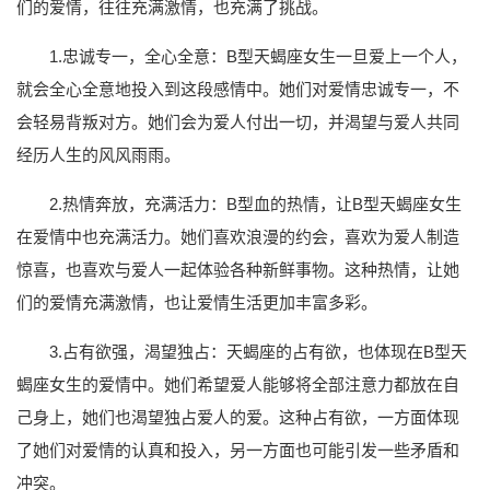
们的爱情，往往充满激情，也充满了挑战。
1.忠诚专一，全心全意：B型天蝎座女生一旦爱上一个人，
就会全心全意地投入到这段感情中。她们对爱情忠诚专一，不
会轻易背叛对方。她们会为爱人付出一切，并渴望与爱人共同
经历人生的风风雨雨。
2.热情奔放，充满活力：B型血的热情，让B型天蝎座女生
在爱情中也充满活力。她们喜欢浪漫的约会，喜欢为爱人制造
惊喜，也喜欢与爱人一起体验各种新鲜事物。这种热情，让她
们的爱情充满激情，也让爱情生活更加丰富多彩。
3.占有欲强，渴望独占：天蝎座的占有欲，也体现在B型天
蝎座女生的爱情中。她们希望爱人能够将全部注意力都放在自
己身上，她们也渴望独占爱人的爱。这种占有欲，一方面体现
了她们对爱情的认真和投入，另一方面也可能引发一些矛盾和
冲突。