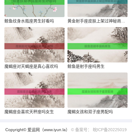
鲸鱼纹身水瓶座男生好看吗
黄金射手座皮肤上架过神秘商店吗
魔蝎座对天蝎座是真心喜欢吗
鲸鱼是射手座吗男生
魔蝎座会喜欢天秤座吗女生
魔蝎女孩和双子座男配吗
Copyright© 爱运网（www.iyun.la）
© 备案号： 皖ICP备20225019