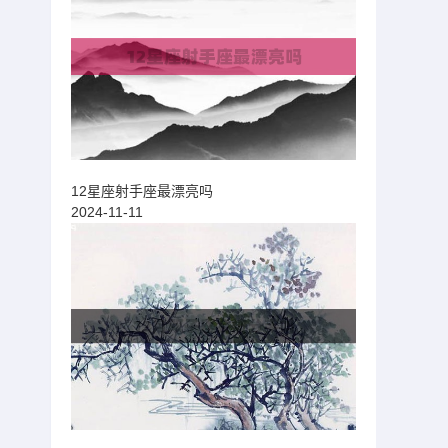
12星座射手座最漂亮吗
2024-11-11