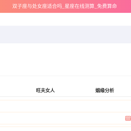
双子座与处女座适合吗_星座在线测算_免费算命
旺夫女人
姻缘分析