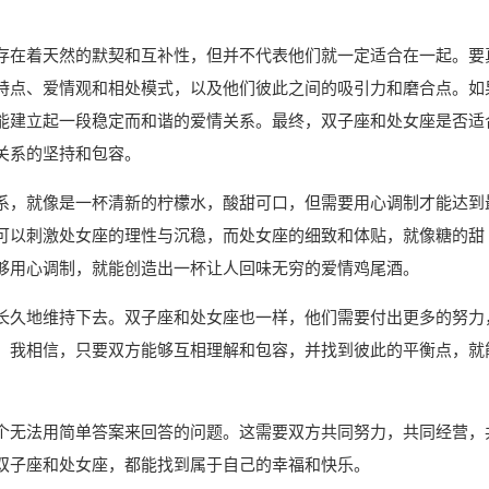
存在着天然的默契和互补性，但并不代表他们就一定适合在一起。要
特点、爱情观和相处模式，以及他们彼此之间的吸引力和磨合点。如
能建立起一段稳定而和谐的爱情关系。最终，双子座和处女座是否适
关系的坚持和包容。
系，就像是一杯清新的柠檬水，酸甜可口，但需要用心调制才能达到
可以刺激处女座的理性与沉稳，而处女座的细致和体贴，就像糖的甜
够用心调制，就能创造出一杯让人回味无穷的爱情鸡尾酒。
长久地维持下去。双子座和处女座也一样，他们需要付出更多的努力
。我相信，只要双方能够互相理解和包容，并找到彼此的平衡点，就
个无法用简单答案来回答的问题。这需要双方共同努力，共同经营，
双子座和处女座，都能找到属于自己的幸福和快乐。