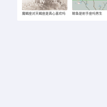
魔蝎座对天蝎座是真心喜欢吗
鲸鱼是射手座吗男生