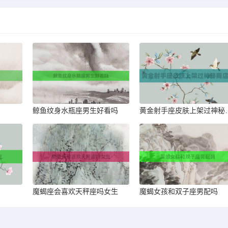
鲸鱼纹身水瓶座男生好看吗
黄金射手座皮
魔蝎座会喜欢天秤座吗女生
魔蝎女孩和双子座男配吗