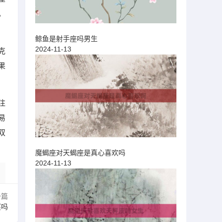
，
鲸鱼是射手座吗男生
2024-11-13
克
果
注
易
双
魔蝎座对天蝎座是真心喜欢吗
2024-11-13
一篇
奖吗