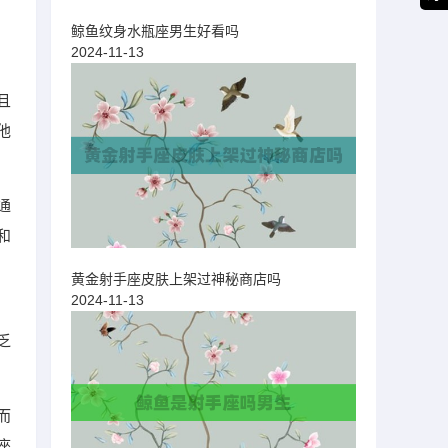
鲸鱼纹身水瓶座男生好看吗
2024-11-13
且
他
通
和
黄金射手座皮肤上架过神秘商店吗
2024-11-13
乏
而
座