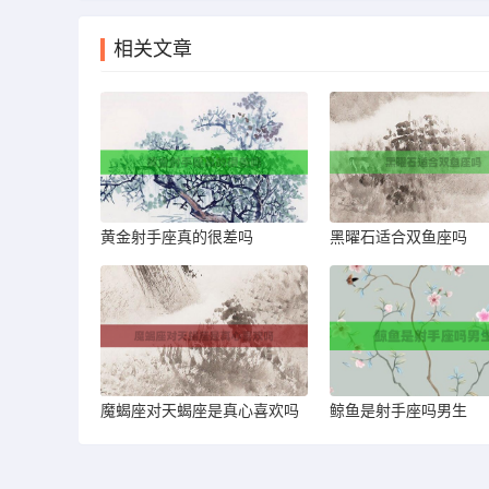
相关文章
黄金射手座真的很差吗
黑曜石适合双鱼座吗
魔蝎座对天蝎座是真心喜欢吗
鲸鱼是射手座吗男生