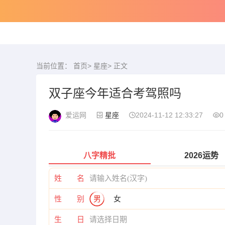
当前位置：
首页
>
星座
> 正文
双子座今年适合考驾照吗
爱运网
星座
2024-11-12 12:33:27
0
八字精批
2026运势
姓 名
性 别
男
女
生 日