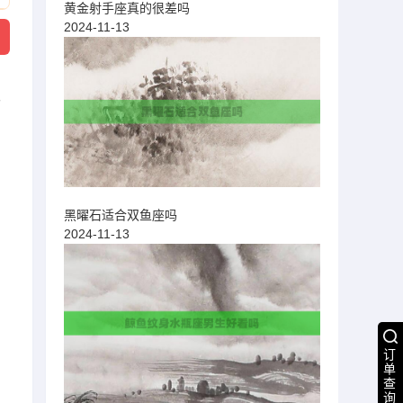
黄金射手座真的很差吗
2024-11-13
双
黑曜石适合双鱼座吗
2024-11-13
订
单
查
询