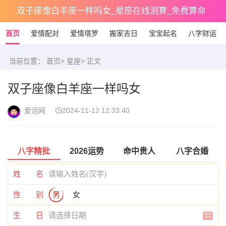
双子座像白羊座一样吗女_星座在线测算_免费算命
首页
爱情配对
爱情塔罗
搬家吉日
宝宝起名
八字财运
当前位置：
首页
>
星座
> 正文
双子座像白羊座一样吗女
爱运网
2024-11-12 12:33:40
八字精批
2026运势
命中贵人
八字合婚
姓 名
性 别
男
女
生 日