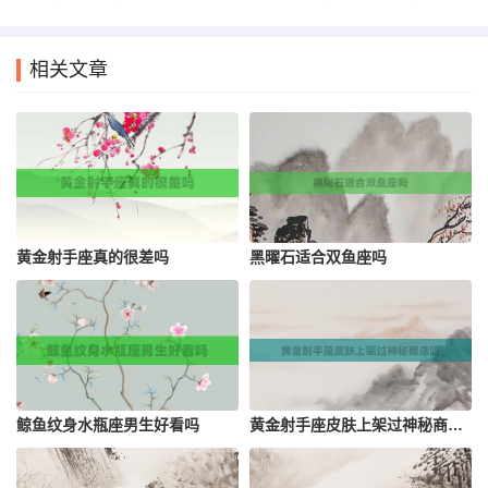
相关文章
黄金射手座真的很差吗
黑曜石适合双鱼座吗
鲸鱼纹身水瓶座男生好看吗
黄金射手座皮肤上架过神秘商店吗