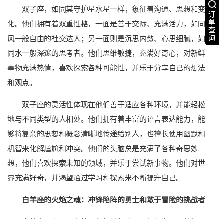
双子座，如同其守护星水星一样，象征着沟通、思想和变
订
单
化。他们拥有着双重性格，一面是善于交际、充满活力，如同
查
询
风一般自由的社交达人；另一面则是沉思内敛、心思细腻，如
同水一般深邃的思考者。他们思维敏捷，充满好奇心，对新鲜
事物充满热情，喜欢探索各种可能性，并乐于分享自己的想法
和观点。
双子座的灵活性体现在他们善于适应各种环境，并能轻松
地与不同类型的人相处。他们拥有着丰富的语言表达能力，能
够将复杂的思想和概念清晰地传递给别人，也擅长使用幽默和
机智来化解尴尬和冲突。他们的头脑总是充满了各种奇思妙
想，他们喜欢探索未知的领域，并乐于尝试新事物。他们对世
界充满好奇，并渴望通过学习和探索来不断提升自己。
白羊座的火焰之魂：冲锋陷阵的勇士和敢于冒险的挑战者