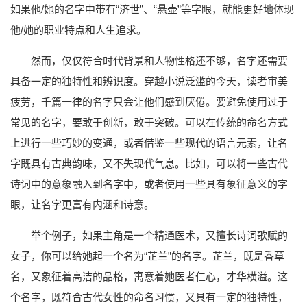
如果他/她的名字中带有“济世”、“悬壶”等字眼，就能更好地体现
他/她的职业特点和人生追求。
然而，仅仅符合时代背景和人物性格还不够，名字还需要
具备一定的独特性和辨识度。穿越小说泛滥的今天，读者审美
疲劳，千篇一律的名字只会让他们感到厌倦。要避免使用过于
常见的名字，要敢于创新，敢于突破。可以在传统的命名方式
上进行一些巧妙的变通，或者借鉴一些现代的语言元素，让名
字既具有古典韵味，又不失现代气息。比如，可以将一些古代
诗词中的意象融入到名字中，或者使用一些具有象征意义的字
眼，让名字更富有内涵和诗意。
举个例子，如果主角是一个精通医术，又擅长诗词歌赋的
女子，你可以给她起一个名为“芷兰”的名字。芷兰，既是香草
名，又象征着高洁的品格，寓意着她医者仁心，才华横溢。这
个名字，既符合古代女性的命名习惯，又具有一定的独特性，