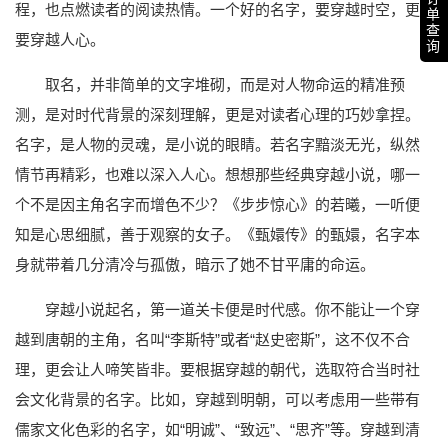
程，也点燃读者的阅读热情。一个好的名字，要穿越时空，更
单
查
要穿越人心。
询
取名，并非简单的文字堆砌，而是对人物命运的精准预
测，是对时代背景的深刻理解，更是对读者心理的巧妙拿捏。
名字，是人物的灵魂，是小说的眼睛。若名字黯淡无光，纵然
情节再精彩，也难以深入人心。想想那些经典穿越小说，哪一
个不是因主角名字而增色不少？《步步惊心》的若曦，一听便
知是心思细腻，善于观察的女子。《甄嬛传》的甄嬛，名字本
身就带着几分清冷与孤傲，暗示了她不甘平庸的命运。
穿越小说起名，第一道关卡便是时代感。你不能让一个穿
越到唐朝的主角，名叫“李斯特”或者“赵史密斯”，这不仅不合
理，更会让人啼笑皆非。要根据穿越的朝代，选取符合当时社
会文化背景的名字。比如，穿越到明朝，可以考虑用一些带有
儒家文化色彩的名字，如“明诚”、“致远”、“思齐”等。穿越到清