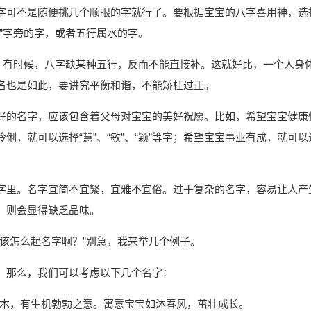
字可不是随便挑几个顺眼的字就行了。要根据宝宝的八字喜用神，选
”字旁的字，或者五行属水的字。
单。有时候，八字缺某种五行，反而不能直接补。这就好比，一个人身
名也是如此，要讲究平衡和谐，不能矫枉过正。
好的名字，应该包含着父母对宝宝的美好祝愿。比如，希望宝宝健康
明伶俐，就可以选择“慧”、“敏”、“颖”等字；希望宝宝事业有成，就可以
字里。名字宜简不宜繁，宜雅不宜俗。过于复杂的名字，容易让人产
，则会显得缺乏品味。
该怎么起名字啊？”别急，我来举几个例子。
。那么，我们可以考虑以下几个名字：
字属木，有生机勃勃之意。寓意宝宝如沐春风，茁壮成长。