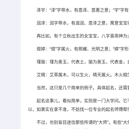
泽宇：“泽”字带水，有恩泽、恩惠之意；“宇”
润泽：润字带水，有滋润、恩泽之意，寓意宝宝
再比如，有个立秋出生的女宝宝，八字喜用神为
煜婷：“煜”字属火，有照耀、光明之意；“婷”
瑾瑜：瑾为美玉，代表土，瑜为美玉，代表金，
艾晴：艾草属木，可以生火，晴天属火。木火相
当然，这只是几个简单的例子。具体起名，还需
起名这事儿，看似简单，实则是一门大学问。它
以，如果实在拿不准，不妨找一位专业的起名师傅帮
不过，也别盲目迷信那些所谓的“大师”。有些“