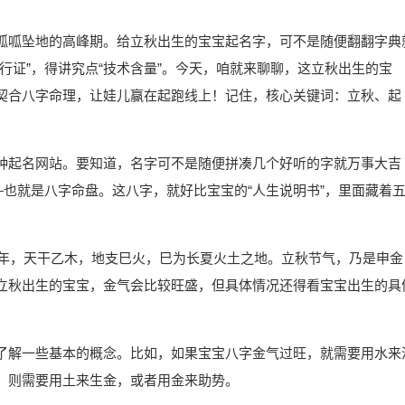
呱呱坠地的高峰期。给立秋出生的宝宝起名字，可不是随便翻翻字典
行证”，得讲究点“技术含量”。今天，咱就来聊聊，这立秋出生的宝
契合八字命理，让娃儿赢在起跑线上！记住，核心关键词：立秋、起
种起名网站。要知道，名字可不是随便拼凑几个好听的字就万事大吉
—也就是八字命盘。这八字，就好比宝宝的“人生说明书”，里面藏着
巳年，天干乙木，地支巳火，巳为长夏火土之地。立秋节气，乃是申金
立秋出生的宝宝，金气会比较旺盛，但具体情况还得看宝宝出生的具
了解一些基本的概念。比如，如果宝宝八字金气过旺，就需要用水来
，则需要用土来生金，或者用金来助势。