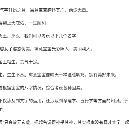
字有气宇轩昂之意。寓意宝宝胸怀宽广，前途无量。
得到上天庇佑，一生顺利。
火土。那么，我们可以考虑以下几个名字：
字形容女子姿态优美。寓意宝宝光彩照人，美丽动人。
金土相生，贵气十足。
生，生生不息。寓意宝宝像晴天一样温暖明媚，拥有美好未来。
要根据宝宝的八字情况，综合考虑各种因素。
不仅涉及到文字的运用，还涉及到命理学、五行学等方面的知识。所
忙。
大师”只会故弄玄虚，把起名说得神乎其神，其实根本没有真才实学。