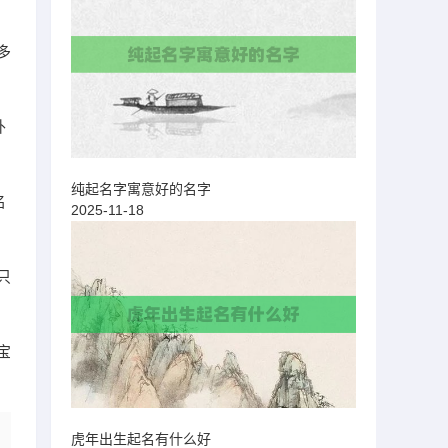
多
外
纯起名字寓意好的名字
名
2025-11-18
只
宝
虎年出生起名有什么好