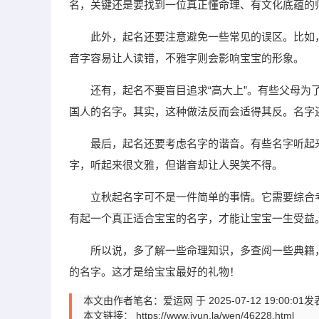
名，关键还是要找到一位真正懂命理、有文化底蕴的
此外，起名还要注意避免一些常见的误区。比如
音字容易让人读错，不雅字则会影响宝宝的形象。
还有，起名不要盲目追求“高大上”。有些父母
国人的名字。其实，这种做法反而会适得其反。名字
最后，起名还要考虑名字的谐音。有些名字听起
字，听起来很文雅，但谐音却让人哭笑不得。
立秋起名字可不是一件简单的事情。它需要综合
有起一个真正适合宝宝的名字，才能让宝宝一生受益
所以说，多了解一些命理知识，多查阅一些典籍
的名字。这才是给宝宝最好的礼物！
本文由作者笔名：爱运网 于 2025-07-12 19:
本文链接：
https://www.iyun.la/wen/46228.html