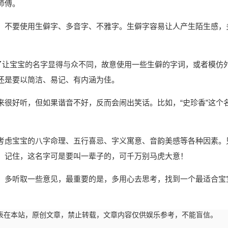
师傅。
，不要使用生僻字、多音字、不雅字。生僻字容易让人产生陌生感，
为了让宝宝的名字显得与众不同，故意使用一些生僻的字词，或者模仿
还是要以简洁、易记、有内涵为佳。
来很好听，但如果谐音不好，反而会闹出笑话。比如，“史珍香”这个
考虑宝宝的八字命理、五行喜忌、字义寓意、音韵美感等各种因素。
。记住，这名字可是要叫一辈子的，可千万别马虎大意！
，多听取一些意见，最重要的是，多用心去思考，找到一个最适合宝
00:01发表在本站，原创文章，禁止转载，文章内容仅供娱乐参考，不能盲信。