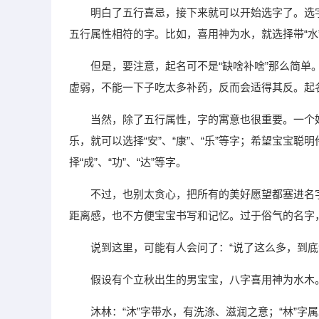
明白了五行喜忌，接下来就可以开始选字了。选
五行属性相符的字。比如，喜用神为水，就选择带“水
但是，要注意，起名可不是“缺啥补啥”那么简
虚弱，不能一下子吃太多补药，反而会适得其反。起
当然，除了五行属性，字的寓意也很重要。一个
乐，就可以选择“安”、“康”、“乐”等字；希望宝宝聪
择“成”、“功”、“达”等字。
不过，也别太贪心，把所有的美好愿望都塞进名
距离感，也不方便宝宝书写和记忆。过于俗气的名字
说到这里，可能有人会问了：“说了这么多，到底
假设有个立秋出生的男宝宝，八字喜用神为水木
沐林：“沐”字带水，有洗涤、滋润之意；“林”