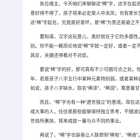
各位缘主，今天咱们来聊聊这“稀”字，这字在起
意好得不得了，孩子将来必定是人中龙凤；也有家长觉
这“稀”字起名，究竟是好是坏，是“稀”为贵还是避
要知道，汉字这玩意儿，奥妙就在于它的多面性
别。你不能一概而论地说“稀”字就一定好，或者一
其反，关键还得看对不对症。
要说“稀”字的好，那可真有不少可圈可点之处。你
年，若是孩子八字五行中某种元素特别弱，或者某种
如说，孩子八字缺水，取名“稀泽”、“稀润”，寓意
而且，“稀”字也有一种“遗世独立”的意境。现
成大事的人，往往是那些能够保持独立思考，不随波
世俗所裹挟，将来成就一番与众不同的事业。
再说了，“稀”字也容易让人联想到“稀有”、“稀