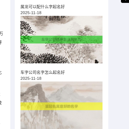
寓
属龙可以配什么字起名好
。
2025-11-18
万
得
比
车字公司名字怎么起名好
2025-11-18
能
被
稀