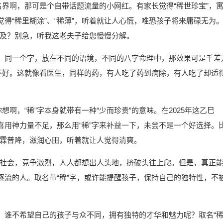
名界啊，那可是个自带话题流量的小网红。有家长觉得“稀世珍宝”，
得“稀里糊涂”、“稀薄”，听着就让人心慌，唯恐孩子将来庸碌无为
之不及？别急，听我这老夫子给您慢慢分解。
。同一个字，放在不同的语境，不同的八字命理中，那效果可是千差
定不好。这就像看医生，同样的药，有人吃了药到病除，有人吃了却适
想啊，“稀”字本身就带有一种“少而珍贵”的意味。在2025年这乙巳
喜用神力量不足，那么用“稀”字来补益一下，未尝不是一个好选择。
着甘霖普降，滋润心田，听着就让人觉得清爽。
在这社会，竞争激烈，人人都想出人头地，挤破头往上爬。但是，真正
逐流的人。取名带“稀”字，或许能提醒孩子，保持自己的独特性，不
奇”。谁不希望自己的孩子与众不同，拥有独特的才华和魅力呢？取名“