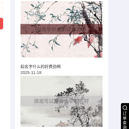
起名字什么的好费劲啊
2025-11-18
订
单
查
询