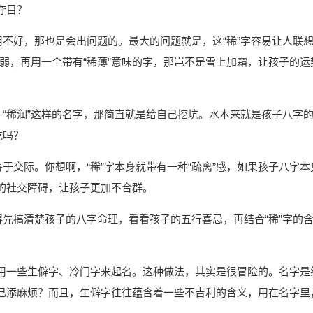
夺目？
用不好，那也是会出问题的。最大的问题就是，这“稀”字容易让人联
较弱，再用一个带有“稀薄”意味的字，那岂不是雪上加霜，让孩子的运
、“稀润”这样的名字，那简直就是给自己挖坑。水本来就是孩子八字
吃吗？
于交际。你想啊，“稀”字本身就带有一种“疏离”感，如果孩子八字本
的社交障碍，让孩子更加不合群。
得先搞清楚孩子的八字命理，看看孩子的五行喜忌，再结合“稀”字的
用一些生僻字、冷门字来起名。这种做法，其实是很冒险的。名字是
己添麻烦？而且，生僻字往往蕴含着一些不吉利的含义，用在名字里