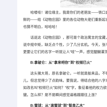
哈喽哇！诸位缘主，我是你们的老朋友——铁口
鲜的——给《动物庄园》里的各位动物大佬们重新起
也猜不明白，哈哈哈！
话说这《动物庄园》，那可是个政治寓言的宝藏
说中规中矩，缺乏点个性，少了几分玄机。今天，张
更要让它们的名字一听就让人“哇”一声，感觉醍醐灌
B:拿破仑：从“拿来吧你”到“权倾巳火”
这头猪大哥，原名拿破仑，一听就是舶来品，不够
儿，但总觉得少了点韵味。要我说，得结合他的八字
如改名叫“权倾巳火”如何？“权”字，象征着他的权力
键。怎么样？是不是瞬间感觉逼格蹭蹭往上涨？
B:雪球：从“滚雪球”到“智泉乙木”