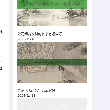
。
她
公司起名发财的名字有哪些好
2025-11-18
巳
坚
果蔬包店起名字怎么起好
2025-11-18
，
，