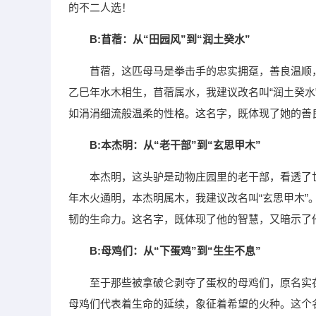
的不二人选！
B:苜蓿：从“田园风”到“润土癸水”
苜蓿，这匹母马是拳击手的忠实拥趸，善良温顺
乙巳年水木相生，苜蓿属水，我建议改名叫“润土癸水”
如涓涓细流般温柔的性格。这名字，既体现了她的善良
B:本杰明：从“老干部”到“玄思甲木”
本杰明，这头驴是动物庄园里的老干部，看透了
年木火通明，本杰明属木，我建议改名叫“玄思甲木”。
韧的生命力。这名字，既体现了他的智慧，又暗示了他
B:母鸡们：从“下蛋鸡”到“生生不息”
至于那些被拿破仑剥夺了蛋权的母鸡们，原名实
母鸡们代表着生命的延续，象征着希望的火种。这个