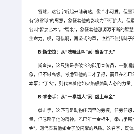
雪球，这名字听起来萌萌哒，像个小可爱，但雪
有“滚雪球”的寓意，象征着他的影响力不断扩大，
名叫“智泉乙木”。“智泉”，象征着他那源源不断的智
生命力。哎，可惜啊，再坚韧的草，也挡不住猪蹄子
B:斯奎拉：从“吱哇乱叫”到“簧舌丁火”
斯奎拉，这只猪是拿破仑的御用宣传员，一张嘴
象，但不够高级。考虑到他的口才了得，而且在乙巳年
本事；“丁火”，则代表着他如火焰般煽动人心的力量
B:拳击手：从“一拳超人”到“毅土辛金”
拳击手，这匹马是动物庄园里的劳模，任劳任怨
量，但忽略了他的精神。乙巳年土金相生，拳击手属土
金”，则代表着他如金子般闪耀的品质。这名字，既体