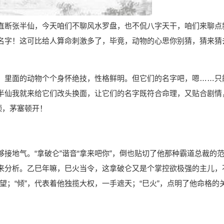
直断张半仙，今天咱们不聊风水罗盘，也不侃八字天干，咱们来聊点
名字！这可比给人算命刺激多了，毕竟，动物的心思你别猜，猜来猜
，里面的动物个个身怀绝技，性格鲜明。但它们的名字吧，嗯……只
半仙我就来给它们改头换面，让它们的名字既符合命理，又贴合剧情
顶，茅塞顿开！
接地气。“拿破仑”谐音“拿来吧你”，倒也贴切了他那种霸道总裁的
来分析。乙巳年嘛，巳火当令，这拿破仑又是个掌控欲极强的主儿，
欲望；“倾”，代表着他独揽大权，一手遮天；“巳火”，点明了他命格的