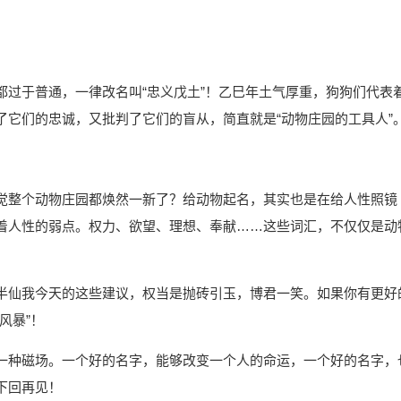
都过于普通，一律改名叫“忠义戊土”！乙巳年土气厚重，狗狗们代表
了它们的忠诚，又批判了它们的盲从，简直就是“动物庄园的工具人”
觉整个动物庄园都焕然一新了？给动物起名，其实也是在给人性照镜
着人性的弱点。权力、欲望、理想、奉献……这些词汇，不仅仅是动
半仙我今天的这些建议，权当是抛砖引玉，博君一笑。如果你有更好
风暴”！
一种磁场。一个好的名字，能够改变一个人的命运，一个好的名字，
下回再见！