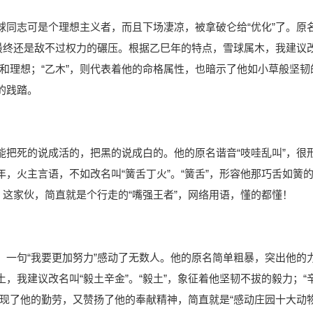
球同志可是个理想主义者，而且下场凄凉，被拿破仑给“优化”了。原
但最终还是敌不过权力的碾压。根据乙巳年的特点，雪球属木，我建议
慧和理想；“乙木”，则代表着他的命格属性，也暗示了他如小草般坚韧
的践踏。
能把死的说成活的，把黑的说成白的。他的原名谐音“吱哇乱叫”，很
，火主言语，不如改名叫“簧舌丁火”。“簧舌”，形容他那巧舌如簧
。这家伙，简直就是个行走的“嘴强王者”，网络用语，懂的都懂！
，一句“我要更加努力”感动了无数人。他的原名简单粗暴，突出他的
，我建议改名叫“毅土辛金”。“毅土”，象征着他坚韧不拔的毅力；“
现了他的勤劳，又赞扬了他的奉献精神，简直就是“感动庄园十大动物