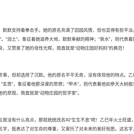
，默默支持着拳击手。她的原名充满了田园风情，但也显得有些平淡
。“润土”，象征着她滋养大地，默默奉献的精神；“癸水”，则代表着
，又赞美了她的母性光辉，简直就是“动物庄园好妈妈”的典范！
世事，但却选择了沉默。他的原名平平无奇，没有体现他的特点。乙
“玄思”，象征着他那深邃的思想；“甲木”，则代表着他如参天大树般
的悲观，简直就是“动物庄园的哲学家”。
在是没有什么亮点，那就统统改名叫“生生不息”吧！乙巳年火土旺盛
名字，既表达了对生命的尊重，又寄托了对未来的美好祝愿。这名字