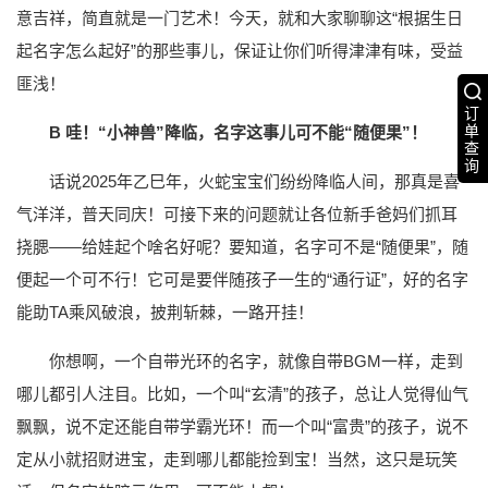
意吉祥，简直就是一门艺术！今天，就和大家聊聊这“根据生日
起名字怎么起好”的那些事儿，保证让你们听得津津有味，受益
匪浅！
订
单
B 哇！“小神兽”降临，名字这事儿可不能“随便果”！
查
询
话说2025年乙巳年，火蛇宝宝们纷纷降临人间，那真是喜
气洋洋，普天同庆！可接下来的问题就让各位新手爸妈们抓耳
挠腮——给娃起个啥名好呢？要知道，名字可不是“随便果”，随
便起一个可不行！它可是要伴随孩子一生的“通行证”，好的名字
能助TA乘风破浪，披荆斩棘，一路开挂！
你想啊，一个自带光环的名字，就像自带BGM一样，走到
哪儿都引人注目。比如，一个叫“玄清”的孩子，总让人觉得仙气
飘飘，说不定还能自带学霸光环！而一个叫“富贵”的孩子，说不
定从小就招财进宝，走到哪儿都能捡到宝！当然，这只是玩笑