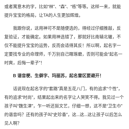
或者寓意木的字，比如“林”、“森”、“栋”等等。这样一来，就能
提升宝宝的格局，让TA的人生更加辉煌。
我跟你说，这用神可不是随便选的，得经过仔细推敲，反
复验证，才能确定。如果用神选错了，那就好比南辕北辙，不
仅不能提升宝宝的运势，反而会适得其反！所以啊，起名字一
定要找专业的命理师，千万别自己瞎琢磨，否则可能会“起名一
时爽，后悔一辈子”！
B 谐音梗、生僻字、玛丽苏，起名雷区要避开！
话说现在起名字的“套路”真是五花八门，有的追求“个性”，
有的追求“时尚”，结果起出来的名字让人哭笑不得。我见过一个
孩子叫“魏生津”，乍一听还挺文艺，仔细一想，这不是“卫生巾”
的谐音吗？还有的孩子叫“史珍香”，这...这...这让孩子以后怎么
见人啊？