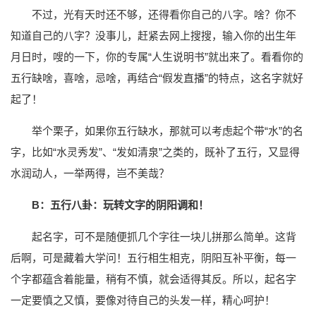
不过，光有天时还不够，还得看你自己的八字。啥？你不
知道自己的八字？没事儿，赶紧去网上搜搜，输入你的出生年
月日时，嗖的一下，你的专属“人生说明书”就出来了。看看你的
五行缺啥，喜啥，忌啥，再结合“假发直播”的特点，这名字就好
起了！
举个栗子，如果你五行缺水，那就可以考虑起个带“水”的名
字，比如“水灵秀发”、“发如清泉”之类的，既补了五行，又显得
水润动人，一举两得，岂不美哉？
B：五行八卦：玩转文字的阴阳调和！
起名字，可不是随便抓几个字往一块儿拼那么简单。这背
后啊，可是藏着大学问！五行相生相克，阴阳互补平衡，每一
个字都蕴含着能量，稍有不慎，就会适得其反。所以，起名字
一定要慎之又慎，要像对待自己的头发一样，精心呵护！