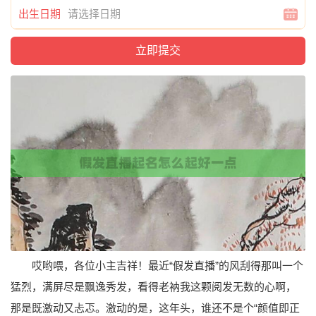
出生日期
哎哟喂，各位小主吉祥！最近“假发直播”的风刮得那叫一个
猛烈，满屏尽是飘逸秀发，看得老衲我这颗阅发无数的心啊，
那是既激动又忐忑。激动的是，这年头，谁还不是个“颜值即正