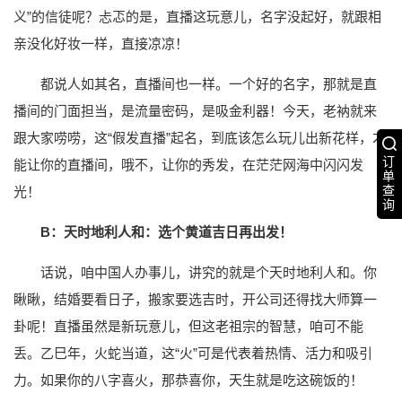
义”的信徒呢？忐忑的是，直播这玩意儿，名字没起好，就跟相
亲没化好妆一样，直接凉凉！
都说人如其名，直播间也一样。一个好的名字，那就是直
播间的门面担当，是流量密码，是吸金利器！今天，老衲就来
跟大家唠唠，这“假发直播”起名，到底该怎么玩儿出新花样，才
订
能让你的直播间，哦不，让你的秀发，在茫茫网海中闪闪发
单
查
光！
询
B：天时地利人和：选个黄道吉日再出发！
话说，咱中国人办事儿，讲究的就是个天时地利人和。你
瞅瞅，结婚要看日子，搬家要选吉时，开公司还得找大师算一
卦呢！直播虽然是新玩意儿，但这老祖宗的智慧，咱可不能
丢。乙巳年，火蛇当道，这“火”可是代表着热情、活力和吸引
力。如果你的八字喜火，那恭喜你，天生就是吃这碗饭的！