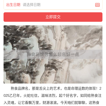
出生日期
熟食品牌名，那是舌尖上的艺术，也是命理运数的体现！2
025乙巳年，火蛇吐信，滋味浓烈，起个好名字，如同给熟食注
入灵魂，让它香飘万里，财源滚滚。今天咱们就聊聊，这熟食