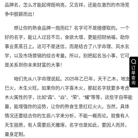
品牌名，怎么才能起得既响亮，又吉祥，还能在激烈的市场竞
争中脱颖而出！
想让你的熟食品牌一炮而红？名字可不是随便取的。一个
好的名字，能让人过目不忘，食欲大增，更能招财纳福，助你
事业蒸蒸日上。这可不是迷信，而是结合了八字命理、风水玄
学，以及市场营销的综合考量。所以，别把起名当小事，它可
是关系到你未来财富的大事！
订
单
查
咱们先从八字命理说起。2025年乙巳年，天干乙木，地支
询
巳火，木生火旺。如果你的八字喜木火，那起名字就要多考虑
木火属性的字，比如“森”、“焱”、“荣”、“耀”等等，这些字自带能
量，能增强你的运势，让你的熟食生意红红火火。当然，具体
情况还要结合你的生辰八字来分析，不能一概而论。就像有人
天生丽质，有人需要后天雕琢，名字也是如此，要因人而异，
量身定制。