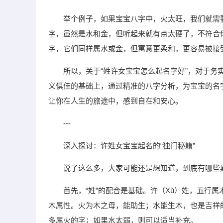
举个例子，如果宝宝八字中，火太旺，我们就需要考
字，虽然是水和金，但听起来就有点太硬了，不符合你“
字，它们同样属水或金，但寓意更柔和，更容易被接
所以，关于“姓许女宝宝怎么起名字好”，对于务实
义俱佳的基础上，通过精准的八字分析，为宝宝的名
让你在人生的旅途中，感到自在和安心。
---
深入探讨：许姓女宝宝起名的“独门秘籍”
说了这么多，大家可能还是想知道，到底有哪些
首先，“姓”的配合是基础。许（Xǔ）姓，五行属
木属性。火为木之母，能助生；水能生木，也是吉祥
多属火的字；如果水太弱，则可以适当补充。