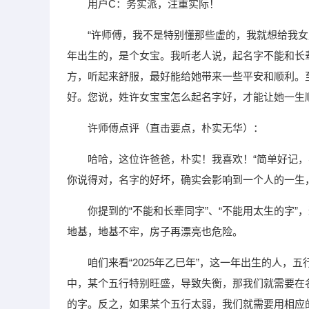
用户C：务实派，注重实际！
“许师傅，我不是特别懂那些虚的，我就想给我女
年出生的，是个女宝。我听老人说，起名字不能和长
方，听起来舒服，最好能给她带来一些平安和顺利。
好。您说，姓许女宝宝怎么起名字好，才能让她一生
许师傅点评（直击要点，朴实无华）：
哈哈，这位许爸爸，朴实！我喜欢！“简单好记
你说得对，名字的好坏，确实会影响到一个人的一生，
你提到的“不能和长辈同字”、“不能用太生的字
地基，地基不牢，房子再漂亮也危险。
咱们来看“2025年乙巳年”，这一年出生的人
中，某个五行特别旺盛，导致失衡，那我们就需要在
的字。反之，如果某个五行太弱，我们就需要用相应的