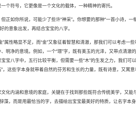
是一个符号，它更像是一个文化的载体，一种精神的寄托。
，但正如你所说，可能少了些许“神采”。你想要的那种“一首小诗，一
美好的意象出发，再结合宝宝的八字。
金”属性略显不足，而“金”又象征着智慧和清澈，那我们可以考虑一些
冷、明净的意境。例如，一个“璟”字，既有美玉的光泽，又带点清澈
果宝宝八字中，五行比较平衡，但需要一些“木”的生发之力，我们可
“菡”，这些字本身就带着自然的芬芳和生长的力量，既有诗意，又寓意
追求文化内涵和意境的家庭，关键在于找到那些既符合传统美学，又能
的辞藻，而是用最恰当的字，去描绘出宝宝最美好的特质，让名字本身