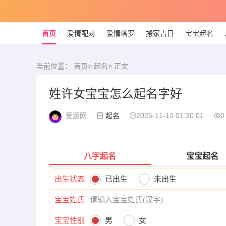
首页
爱情配对
爱情塔罗
搬家吉日
宝宝起名
当前位置：
首页
>
起名
> 正文
姓许女宝宝怎么起名字好
爱运网
起名
2025-11-10 01:30:01
0
八字起名
宝宝起名
出生状态
已出生
未出生
宝宝姓氏
宝宝性别
男
女