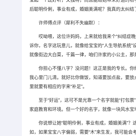
后聪明伶俐，事业有成，婚姻美满呢？我真的太纠结了
许师傅点评（犀利不失幽默）：
哎呦喂，这位许妈妈，上来就给我来个“纠结症
诉你，名字这玩意儿，就像给宝宝的“人生导航系统”设
就像街边大白菜，千篇一律，咱们许家的小公主，那
你担心不懂八字？没问题！这正是我的专长。你
我心里门儿清。就好比你做饭，知道要加点盐，要放点糖
里就要有相应的字来“补足”。
至于“好运”，这可不是光靠一个名字就能“打包
家庭教育和环境。但一个好的名字，就像一块风水宝
你说想让她“聪明伶俐，事业有成，婚姻美满”
如，如果宝宝八字偏弱，需要“木”来生发，我可能会考虑