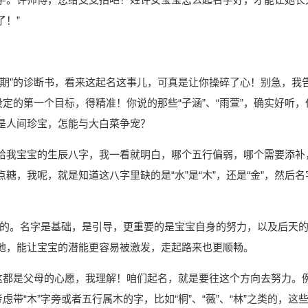
！”
晚期”的诊断书，看来这起名这事儿，可真是让你操碎了心！别急，我
定的第一个目标，得精准！你说的那些“子涵”、“雨萱”，确实好听，
是人间珍宝，怎能与大白菜争宠？
给我宝宝的生辰八字，我一看就明白，哪个五行偏弱，哪个需要添补
，我呢，就是知道这八字里缺的是“水”是“木”，还是“金”，然后名
票”的。名字是基础，是引导，更重要的是宝宝自身的努力，以及后天
地，能让宝宝的潜能更容易被激发，走起路来也更顺畅。
？这都是父母的心愿，我理解！咱们起名，就是要往这个方向去努力。
带“木”字旁或者五行属木的字，比如“桐”、“薇”、“林”之类的，这