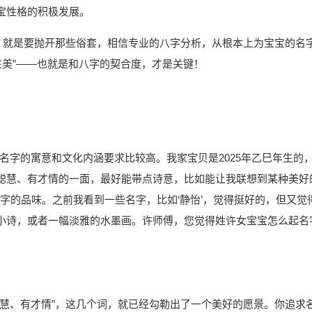
宝性格的积极发展。
步，就是要抛开那些俗套，相信专业的八字分析，从根本上为宝宝的名
在美”——也就是和八字的契合度，才是关键！
名字的寓意和文化内涵要求比较高。我家宝贝是2025年乙巳年生的
聪慧、有才情的一面，最好能带点诗意，比如能让我联想到某种美好
名字的品味。之前我看到一些名字，比如‘静怡’，觉得挺好的，但又觉
小诗，或者一幅淡雅的水墨画。许师傅，您觉得姓许女宝宝怎么起名
聪慧、有才情”，这几个词，就已经勾勒出了一个美好的愿景。你追求