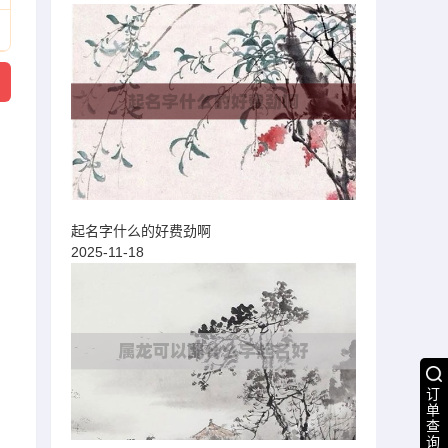
起名字什么的好费劲啊
2025-11-18
订
单
查
询