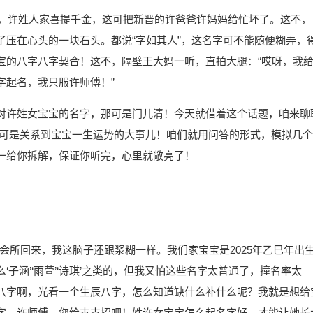
气，许姓人家喜提千金，这可把新晋的许爸爸许妈妈给忙坏了。这不，
了压在心头的一块石头。都说“字如其人”，这名字可不能随便糊弄，
宝的八字八字契合！这不，隔壁王大妈一听，直拍大腿：“哎呀，我
字起名，我只服许师傅！”
对许姓女宝宝的名字，那可是门儿清！今天就借着这个话题，咱来聊
这可是关系到宝宝一生运势的大事儿！咱们就用问答的形式，模拟几个
一给你拆解，保证你听完，心里就敞亮了！
会所回来，我这脑子还跟浆糊一样。我们家宝宝是2025年乙巳年出
子涵’‘雨萱’‘诗琪’之类的，但我又怕这些名字太普通了，撞名率太
八字啊，光看一个生辰八字，怎么知道缺什么补什么呢？我就是想给
字。许师傅，您给支支招吧！姓许女宝宝怎么起名字好，才能让她长