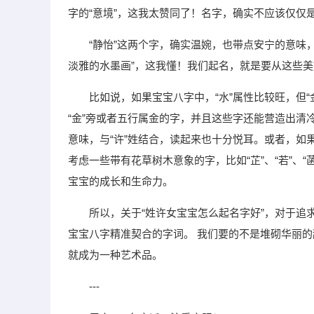
字的“意境”，这我太赞同了！名字，确实不应该仅仅
“静怡”这两个字，确实温婉，也带点安宁的意味
淡雅的水墨画”，这我懂！我们起名，就是要从这些
比如说，如果宝宝八字中，“水”属性比较旺，但“
“金”旁或者五行属金的字，并且这些字还能营造出清
意味，与“许”姓结合，读起来也十分悦耳。或者，如
考虑一些带有花草树木意象的字，比如“芷”、“若”、
宝宝的成长和生命力。
所以，关于“姓许女宝宝怎么起名字好”，对于
宝宝八字精准契合的字词。 我们要的不是堆砌华丽
就成为一种艺术品。
---