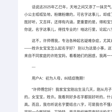
话说这2025年乙巳年，天地之间又添了一抹灵
小公主呱呱坠地，粉嫩粉嫩的，可名字这事儿，却成
既好听，又吉祥，还得有内涵，更重要的是，得和宝
你说，名字这事儿，得找专业的！咱这行里，论起八
这不，许师傅我，专治各种起名疑难杂症，尤其
——姓许女宝宝怎么起名字好？ 别以为这是小事，
来自不同家庭的许姓宝妈，看看她们的困惑，我再一
---
用户A：初为人母，纠结症晚期！
“许师傅您好！我家宝宝刚出生没几天，刚从月子
的，女宝宝，姓许。我看到好多名字都挺好听的，什么‘
高。而且，我也听说名字要结合八字，可是我也不懂
宝起一个既好听，又独特，而且能给她带来好运的名