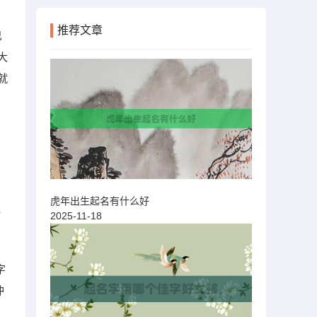
推荐文章
巳
大
就
。
虎年出生起名有什么好
2025-11-18
打
字
冲