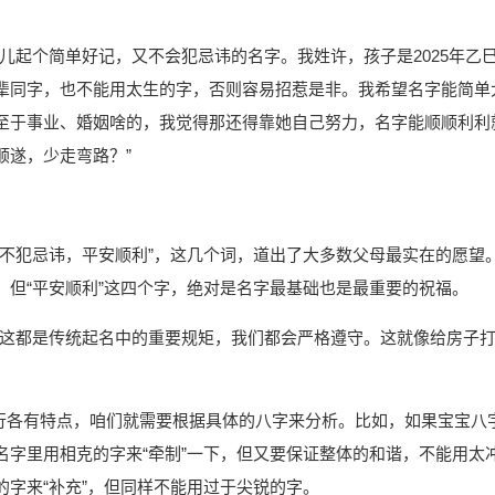
儿起个简单好记，又不会犯忌讳的名字。我姓许，孩子是2025年乙
辈同字，也不能用太生的字，否则容易招惹是非。我希望名字能简单
至于事业、婚姻啥的，我觉得那还得靠她自己努力，名字能顺顺利利
顺遂，少走弯路？”
，不犯忌讳，平安顺利”，这几个词，道出了大多数父母最实在的愿望
但“平安顺利”这四个字，绝对是名字最基础也是最重要的祝福。
”，这都是传统起名中的重要规矩，我们都会严格遵守。这就像给房子
，五行各有特点，咱们就需要根据具体的八字来分析。比如，如果宝宝八
名字里用相克的字来“牵制”一下，但又要保证整体的和谐，不能用太
字来“补充”，但同样不能用过于尖锐的字。