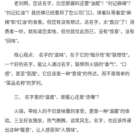
老刘啊，您这名字，比您那酱料还要“油腻”！“刘记麻辣”？
“刘记红油”？我仿佛已经看到了您公司门口，排着队等着尝“麻
辣”和“红油”的食客。但您有没有想过，这名字，太“直白”了！消
费者一听，就知道您卖啥，但也就仅此而已，没有“惊喜”，没有
“回味”。
核心观点： 名字的“滋味”，在于它的“暗示性”和“联想性”。
一个好的名字，能让人通过名字，联想到火锅的“香气”、“口
感”，甚至“氛围”。它应该是一种“意境”的传达，而不是简单的
“菜品名称”的罗列。
三、 名字里的“温度”，是暖心还是“烫嘴”？
火锅，带给人的不仅是味蕾的享受，更是一种“温暖”的体
验。三五好友围坐，热气腾腾，谈笑风生。名字，也应该传递
出这种“暖意”，让人感受到“人情味”。