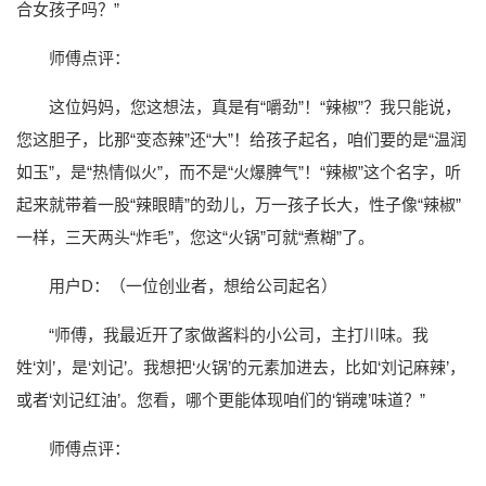
合女孩子吗？”
师傅点评：
这位妈妈，您这想法，真是有“嚼劲”！“辣椒”？我只能说，
您这胆子，比那“变态辣”还“大”！给孩子起名，咱们要的是“温润
如玉”，是“热情似火”，而不是“火爆脾气”！“辣椒”这个名字，听
起来就带着一股“辣眼睛”的劲儿，万一孩子长大，性子像“辣椒”
一样，三天两头“炸毛”，您这“火锅”可就“煮糊”了。
用户D：（一位创业者，想给公司起名）
“师傅，我最近开了家做酱料的小公司，主打川味。我
姓‘刘’，是‘刘记’。我想把‘火锅’的元素加进去，比如‘刘记麻辣’，
或者‘刘记红油’。您看，哪个更能体现咱们的‘销魂’味道？”
师傅点评：