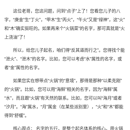
这位老哥，您这问题，问到“点子”上了！您看您儿子的八
字，“庚金”生“丁火”，“甲木”生“丙火”，“午火”又是“禄神”，这“火”
和“木”确实挺旺的。如果再来个“火锅菜”的名字，那可真就是“火
上浇油”了！
所以，给您儿子起名，咱们得“反其道而行之”。您得找个能
“泄火”、“泄木”的名字。比如，您可以考虑“水”属性的名字，或
者“金”属性的名字。
如果您实在想带点“火锅”的“意境”，那得是那种“以柔克刚”
的“火锅”。比如，您可以用“海鲜”相关的名字，因为“海鲜”属
“水”，而且跟“火锅”有天然的联系。比如，您可以叫“海月”或者
“汐月”。“海”属水，“月”属金（在某些派别里），“火”和“木”都能
得到“舒缓”。
核心观点： 名字的五行，是整个起名体系的核心。用火锅