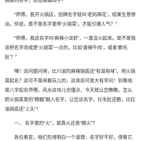
锅菜的名字，给他镇镇场子？”
“师傅，我开火锅店，招牌名字就叫‘老妈蹄花’，结果生意惨
淡。你说，是不是名字里带‘火锅菜’，才能引爆人气？”
“师傅，我这名字叫‘麻辣小龙虾’，一直没火起来。是不是我
该把名字改成更‘火锅菜’一点的，比如‘香辣牛肉’，或者‘脆毛
肚’？”
嘿！这问题问得，比川渝的麻辣锅底还“有滋有味”。用火锅
菜起名？这可不是闹着玩儿的，这背后可是大有学问！别看咱
是八字起名师傅，风水这块儿也懂点，今天就让您瞧瞧，怎么
把火锅菜里的“精髓”融入名字，让您这名字，比毛肚还脆，比红
油锅底还“上头”！
一、 名字里的“火”，是真火还是“瞎火”？
各位看官，咱们先得明白一个道理：名字好不好，得看它