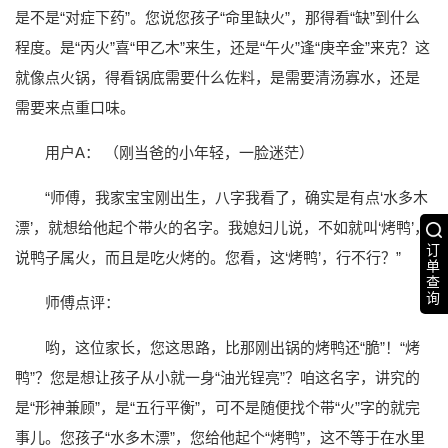
是不是“对症下药”。您说您孩子“命里缺火”，那得看“缺”到什么
程度。是“丙火”喜“甲乙木”来生，还是“午火”逢“庚辛金”来克？这
就像点火锅，得看锅底需要什么佐料，是需要清汤寡水，还是
需要来点重口味。
用户A： （刚当爸的小年轻，一脸迷茫）
“师傅，我家宝宝刚出生，八字我看了，确实是有点‘水多木
漂’，就想给他起个带火的名字。我媳妇儿说，不如就叫‘烤鸭’，
订
说鸭子属火，而且是吃火烤的。您看，这‘烤鸭’，行不行？”
单
查
询
师傅点评：
哟，这位家长，您这思路，比那刚出锅的烤鸭还“脆”！“烤
鸭”？您是想让孩子从小就一身“油光锃亮”？咱这名字，讲究的
是“形神兼顾”，是“五行平衡”，可不是随便找个带“火”字的就完
事儿。您孩子“水多木漂”，您给他起个“烤鸭”，这不等于在水里