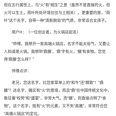
但在五行属性上，与“火”有“相生”之意（虽然不是直接的火，但
火可以生土，荷叶所处环境往往与土相关）。更重要的是，“荷
叶”这个名字，自带一种“清新脱俗”的气质，非常适合女孩子。
用户H：（一位创业者，为火锅店起名）
“师傅，我想开一家高端火锅店，名字不能太俗气，又要让
人知道是火锅。我想到‘鼎膳’，‘鼎’字有火，‘膳’有食物。您觉
得‘鼎膳’怎么样？”
师傅点评：
老兄，您这名字，比您家菜单上的“和牛”还“精致”！“鼎
膳”？这名字，确实有“火”的意境，而且“鼎”在中国传统文化中，
象征着“权势”和“盛宴”，非常大气。而“膳”，则直接点明了“食
物”。这个名字，既有“火”的元素，又不失“高雅”，非常符合您
“高端火锅店”的定位。