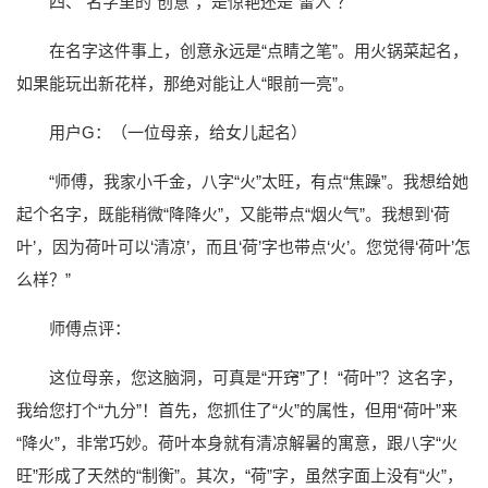
四、 名字里的“创意”，是惊艳还是“雷人”？
在名字这件事上，创意永远是“点睛之笔”。用火锅菜起名，
如果能玩出新花样，那绝对能让人“眼前一亮”。
用户G：（一位母亲，给女儿起名）
“师傅，我家小千金，八字“火”太旺，有点“焦躁”。我想给她
起个名字，既能稍微“降降火”，又能带点“烟火气”。我想到‘荷
叶’，因为荷叶可以‘清凉’，而且‘荷’字也带点‘火’。您觉得‘荷叶’怎
么样？”
师傅点评：
这位母亲，您这脑洞，可真是“开窍”了！“荷叶”？这名字，
我给您打个“九分”！首先，您抓住了“火”的属性，但用“荷叶”来
“降火”，非常巧妙。荷叶本身就有清凉解暑的寓意，跟八字“火
旺”形成了天然的“制衡”。其次，“荷”字，虽然字面上没有“火”，