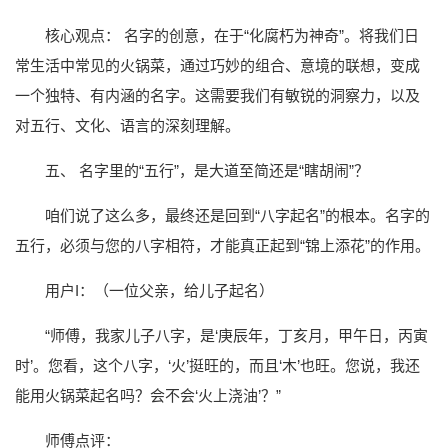
核心观点： 名字的创意，在于“化腐朽为神奇”。将我们日
常生活中常见的火锅菜，通过巧妙的组合、意境的联想，变成
一个独特、有内涵的名字。这需要我们有敏锐的洞察力，以及
对五行、文化、语言的深刻理解。
五、 名字里的“五行”，是大道至简还是“瞎胡闹”？
咱们说了这么多，最终还是回到“八字起名”的根本。名字的
五行，必须与您的八字相符，才能真正起到“锦上添花”的作用。
用户I：（一位父亲，给儿子起名）
“师傅，我家儿子八字，是‘庚辰年，丁亥月，甲午日，丙寅
时’。您看，这个八字，‘火’挺旺的，而且‘木’也旺。您说，我还
能用火锅菜起名吗？会不会‘火上浇油’？”
师傅点评：