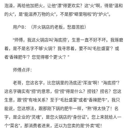
泡澡，再给他加把火，让他“漂”得更欢实？这“火”啊，得是“温和
的火”，是“能滋养万物的火”，不是那“噼里啪啦”的“炉火”。
用户B：（开火锅店的老板，愁眉苦脸）
“师傅，我这火锅店叫‘海底捞’，生意一直不好不坏。我琢磨
着，是不是名字不够‘火锅’？我寻思着，要不叫‘毛肚盛宴’？或
者‘香辣肥牛’？您觉得哪个更‘火’？”
师傅点评：
老哥，您这名字，比您锅里的汤底还“浑浊”啊！“海底捞”？
这名字确实有“捞”的意思，但“捞”得是什么？捞钱？捞名？您这
生意，跟“捞”有啥关系？至于“毛肚盛宴”或者“香辣肥牛”，我只
能说，您这想法，跟那刚下锅的肥牛一样，“熟”得太快了！名
字，是企业的“灵魂”，是您火锅店的“身份证”。您上来就给人一
个“菜名”，那消费者进来，还以为您卖的是“外卖”呢！