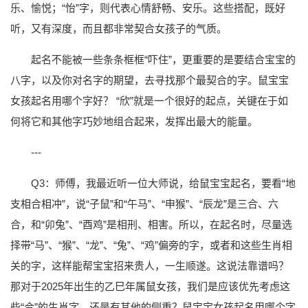
乐、愉悦；“怡”字，则代表心情舒畅、安乐。这些搭配，既好
听，又有深度，而且都非常契合女孩子的气质。
起名不能被一些条条框框“吓住”，更重要的是要结合宝宝的
八字，以及你对名字的期望，去寻找那个最契合的字。鼠宝宝
女孩起名用哪个字好？ “欣”就是一个很好的起点，关键在于如
何将它和其他字巧妙地组合起来，发挥出最大的能量。
---
Q3：师傅，我最近听一位大师说，给鼠宝宝起名，要看“地
支相合相冲”，说“子鼠”和“午马”、“申猴”、“辰龙”是三合、六
合，和“卯兔”、“酉鸡”是相刑、相害。所以，在起名时，尽量选
择带“马”、“猴”、“龙”、“兔”、“鸡”偏旁的字，或者和这些生肖相
关的字，这样能帮宝宝招来贵人，一生顺遂。这说法靠谱吗？
那对于2025年出生的乙巳年属鼠女孩，我们是应该优先考虑这
些“合”的生肖字，还是有其他的侧重？鼠宝宝女孩起名用哪个字