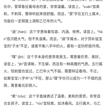
化中，萱草象征着母亲的爱，非常温馨。读音上，“xuān”音柔
和，不刺耳，整体听起来很舒服。而且，“萱”字在五行上属木，
也能在一定程度上调和乙巳年的火气。
“涵” (hán)：这个字意味着包容、内涵、修养。读音上，“há
n”音沉稳大气，但不失温柔。而且，“涵”字属水，对于弥补鼠宝
宝的“子水”不足，或者平衡八字中的火，都有一定的积极作用。
“瑾” (jǐn)：这个字本身的意思是美玉，寓意着珍贵、美好。
读音上，“jǐn”音清晰，不生僻，而且有一种高雅的气质。五行属
火，但前面也说过，乙巳年火气不弱，需要辩证看待。不过，
如果宝宝八字中“火”不旺，那么“瑾”字也可以成为一个不错的选
择，寓意着光彩照人。
“柔” (róu)：这个字直接表达了温柔、柔和的意思，非常适
合女孩子。读音上，“róu”音轻柔，如沐春风。五行属木，与乙