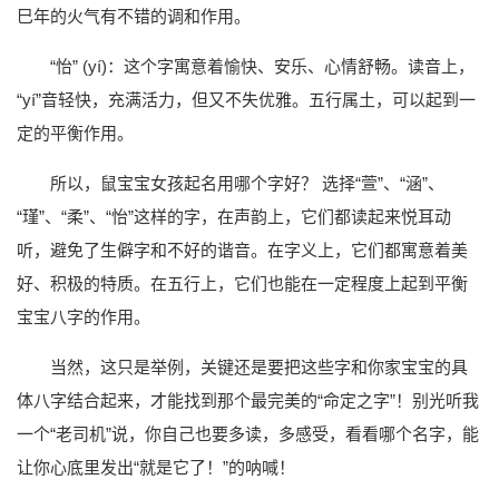
巳年的火气有不错的调和作用。
“怡” (yí)：这个字寓意着愉快、安乐、心情舒畅。读音上，
“yí”音轻快，充满活力，但又不失优雅。五行属土，可以起到一
定的平衡作用。
所以，鼠宝宝女孩起名用哪个字好？ 选择“萱”、“涵”、
“瑾”、“柔”、“怡”这样的字，在声韵上，它们都读起来悦耳动
听，避免了生僻字和不好的谐音。在字义上，它们都寓意着美
好、积极的特质。在五行上，它们也能在一定程度上起到平衡
宝宝八字的作用。
当然，这只是举例，关键还是要把这些字和你家宝宝的具
体八字结合起来，才能找到那个最完美的“命定之字”！别光听我
一个“老司机”说，你自己也要多读，多感受，看看哪个名字，能
让你心底里发出“就是它了！”的呐喊！