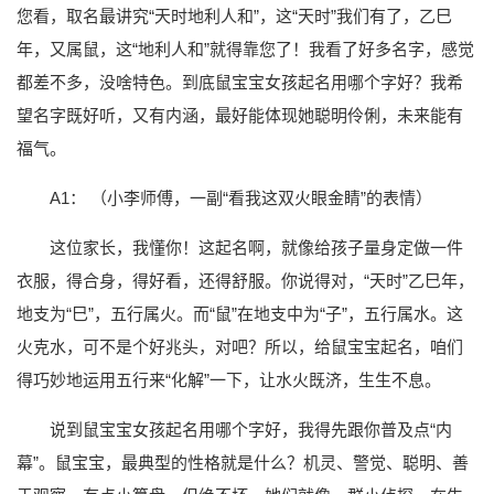
您看，取名最讲究“天时地利人和”，这“天时”我们有了，乙巳
年，又属鼠，这“地利人和”就得靠您了！我看了好多名字，感觉
都差不多，没啥特色。到底鼠宝宝女孩起名用哪个字好？我希
望名字既好听，又有内涵，最好能体现她聪明伶俐，未来能有
福气。
A1： （小李师傅，一副“看我这双火眼金睛”的表情）
这位家长，我懂你！这起名啊，就像给孩子量身定做一件
衣服，得合身，得好看，还得舒服。你说得对，“天时”乙巳年，
地支为“巳”，五行属火。而“鼠”在地支中为“子”，五行属水。这
火克水，可不是个好兆头，对吧？所以，给鼠宝宝起名，咱们
得巧妙地运用五行来“化解”一下，让水火既济，生生不息。
说到鼠宝宝女孩起名用哪个字好，我得先跟你普及点“内
幕”。鼠宝宝，最典型的性格就是什么？机灵、警觉、聪明、善