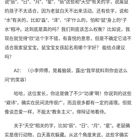
说“辰”、“日”、“月”、“星”、“辰”这些和“天空”有关的字，说属鼠
的孩子不太适合，因为老鼠白天不出来活动。还有些字，说和
“水”有关的，比如“淼”、“泽”、“洋”什么的，怕和“鼠”身上的“子
水”相冲。这到底是真的吗？我们到底该怎么权衡？比如说，我
现在就觉得“欣”这个字不错，有喜悦的意思，但是不确定它适不
适合我家鼠宝宝。鼠宝宝女孩起名用哪个字好？ 能给点建议
吗？
A2： （小李师傅，晃着脑袋，露出“我早就料到你会这么
问”的笑容）
哈哈，这位家长，你这是做了不少“功课”啊！你说到的这些
“避讳”，确实在民间流传很广，而且很多都有一定的道理。但就
像谈恋爱一样，不能太“教条主义”，得辩证地看待。
关于“天空”相关的字，比如“辰”、“日”、“月”、“星”。老鼠确
实是夜行动物，白天喜欢躲藏。从这个角度来说，这些字确实