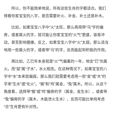
所以，你不能简单地说，所有这些生肖的字都适合。我们
得看你家宝宝的八字，是否需要补火、补金、补土还是补木。
比如，如果宝宝八字中“火”太旺，那么再用带“马”字的偏
旁，或者属火的字，就可能让你家宝宝的“火气”更盛，容易冲
动，甚至影响健康。反之，如果宝宝八字中“火”太弱，那么适当
地用一些属火的字，或者带“马”的字，反而能起到积极的作用。
再比如，乙巳年本身就是“火”气偏重的一年，地支“巳”也属
火。而“鼠”属“子水”，水火相克。在这种情况下，如果宝宝的八
字中“水”本来就偏弱，那么我们就需要考虑用一些“金”或“木”的
字来“生水”或“化火”。“猴”和“鸡”属金，“兔”属木。所以，从这个
角度看，选择带“猴”或“鸡”偏旁的字（属金，金生水），或者带
“兔”偏旁的字（属木，木能泄火生水），反而可能比单纯考虑
“合”生肖更有针对性。