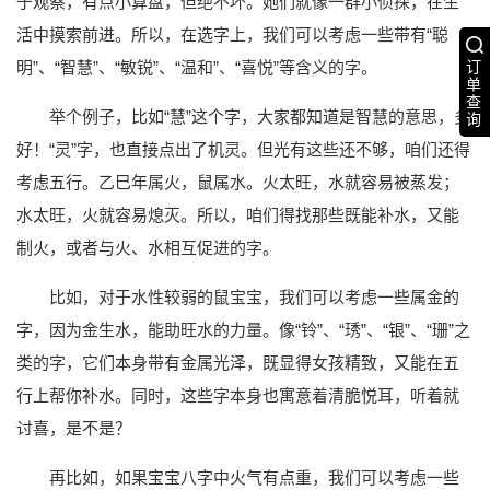
于观察，有点小算盘，但绝不坏。她们就像一群小侦探，在生
活中摸索前进。所以，在选字上，我们可以考虑一些带有“聪
订
明”、“智慧”、“敏锐”、“温和”、“喜悦”等含义的字。
单
查
举个例子，比如“慧”这个字，大家都知道是智慧的意思，多
询
好！“灵”字，也直接点出了机灵。但光有这些还不够，咱们还得
考虑五行。乙巳年属火，鼠属水。火太旺，水就容易被蒸发；
水太旺，火就容易熄灭。所以，咱们得找那些既能补水，又能
制火，或者与火、水相互促进的字。
比如，对于水性较弱的鼠宝宝，我们可以考虑一些属金的
字，因为金生水，能助旺水的力量。像“铃”、“琇”、“银”、“珊”之
类的字，它们本身带有金属光泽，既显得女孩精致，又能在五
行上帮你补水。同时，这些字本身也寓意着清脆悦耳，听着就
讨喜，是不是？
再比如，如果宝宝八字中火气有点重，我们可以考虑一些