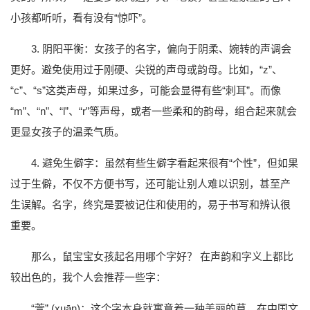
小孩都听听，看有没有“惊吓”。
3. 阴阳平衡：女孩子的名字，偏向于阴柔、婉转的声调会
更好。避免使用过于刚硬、尖锐的声母或韵母。比如，“z”、
“c”、“s”这类声母，如果过多，可能会显得有些“刺耳”。而像
“m”、“n”、“l”、“r”等声母，或者一些柔和的韵母，组合起来就会
更显女孩子的温柔气质。
4. 避免生僻字：虽然有些生僻字看起来很有“个性”，但如果
过于生僻，不仅不方便书写，还可能让别人难以识别，甚至产
生误解。名字，终究是要被记住和使用的，易于书写和辨认很
重要。
那么，鼠宝宝女孩起名用哪个字好？ 在声韵和字义上都比
较出色的，我个人会推荐一些字：
“萱” (xuān)：这个字本身就寓意着一种美丽的草，在中国文