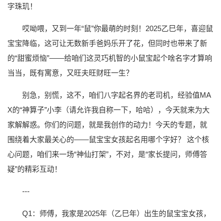
字珠玑！
哎呦喂，又到一年“鼠”你最萌的时刻！2025乙巳年，喜迎鼠
宝宝降临，这可让无数新手爸妈乐开了花，但同时也带来了新
的“甜蜜烦恼”——给咱们这灵巧机智的小鼠宝起个啥名字才算响
当当，既有寓意，又旺夫旺财旺一生？
别急，别慌，这不，咱们八字起名界的老司机，经验值MA
X的“神算子”小李（请允许我自称一下，哈哈），今天就来为大
家解解惑。你们的问题，就是我创作的动力！今天的专题，就
围绕着大家最关心的——鼠宝宝女孩起名用哪个字好？ 这个核
心问题，咱们来一场“神仙打架”，不对，是“家长提问，师傅答
疑”的精彩互动！
---
Q1：师傅，我家是2025年（乙巳年）出生的鼠宝宝女孩，