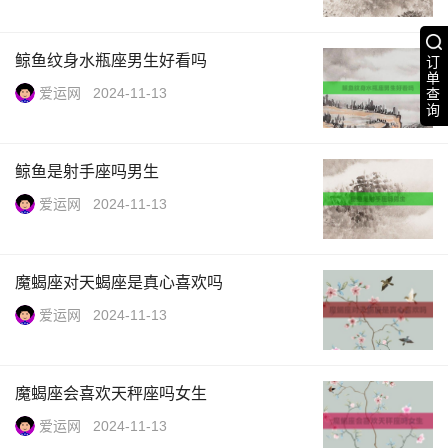
鲸鱼纹身水瓶座男生好看吗
订
单
爱运网
2024-11-13
查
询
鲸鱼是射手座吗男生
爱运网
2024-11-13
魔蝎座对天蝎座是真心喜欢吗
爱运网
2024-11-13
魔蝎座会喜欢天秤座吗女生
爱运网
2024-11-13