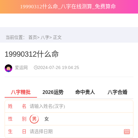
19990312什么命_八字在线测算_免费算命
当前位置：
首页
>
八字
> 正文
19990312什么命
爱运网
2024-07-26 19:04:25
八字精批
2026运势
命中贵人
八字合婚
姓 名
性 别
男
女
生 日