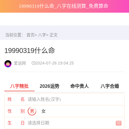
19990319什么命_八字在线测算_免费算命
当前位置：
首页
>
八字
> 正文
19990319什么命
爱运网
2024-07-26 19:04:25
八字精批
2026运势
命中贵人
八字合婚
姓 名
性 别
男
女
生 日