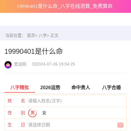
19990401是什么命_八字在线测算_免费算命
当前位置：
首页
>
八字
> 正文
19990401是什么命
爱运网
2024-07-26 19:04:25
八字精批
2026运势
命中贵人
八字合婚
姓 名
性 别
男
女
生 日