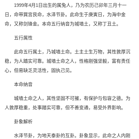
1999年4月1日出生的属兔人，乃为农历己卯年三月十一
日，命带巽宫艮命，水泽节卦。此命生于庚寅日，为海中金
命，又称剑锋金。本命五行纳音为城墙土，又称丁丑土。
五行属性
此命五行属土，乃城墙土命。土主土生万物，其性敦厚沉
稳，为人踏实可靠。城墙土命之人，性格刚强坚毅，富有责任
心，但易缺乏灵活性，固执己见。
本命纳音
城墙土命之人，其性坚固不可摧，有保护与包容之德。为
人敦厚稳重，处事踏实可靠，但不善变通，易受外界影响。
卦象解析
水泽节卦，为地天泰卦的互卦。卦象显示，此命之人内刚