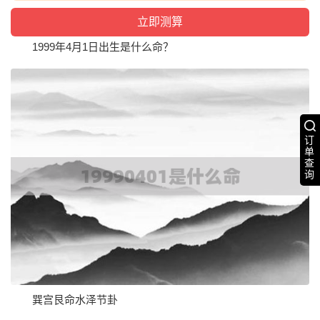
1999年4月1日出生是什么命？
订
单
查
询
巽宫艮命水泽节卦