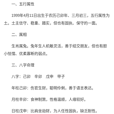
一、五行属性
1999年4月11日出生于农历己卯年、三月初三，五行属性为
土。土主信守、稳重、踏实，但也有固执、保守的一面。
二、属相
生肖属兔。兔年生人机敏灵活，善于结交朋友，但也有胆
小怯懦、优柔寡断的弱点。
三、八字命理
八字：己卯 辛卯 戊申 甲子
年柱己卯：伤官生财，聪明伶俐，善于语言表达。
月柱辛卯：食神制煞，性格温顺，人缘较好。
日柱戊申：比肩坐劫财，为人任性固执，缺乏耐性。