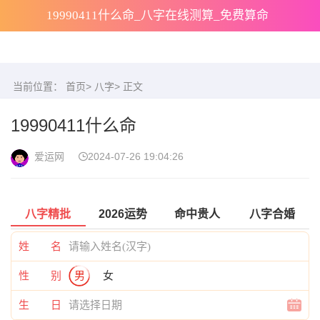
19990411什么命_八字在线测算_免费算命
当前位置：
首页
>
八字
> 正文
19990411什么命
爱运网
2024-07-26 19:04:26
八字精批
2026运势
命中贵人
八字合婚
姓 名
性 别
男
女
生 日