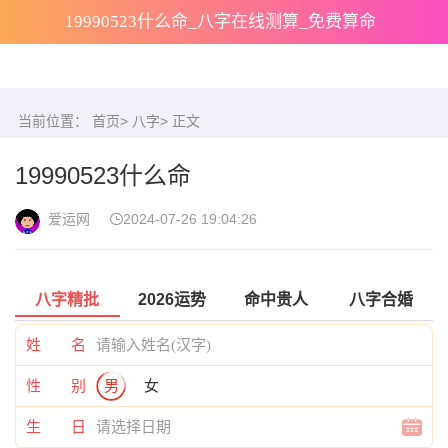
19990523什么命_八字在线测算_免费算命
当前位置：
首页
>
八字
> 正文
19990523什么命
爱运网
2024-07-26 19:04:26
八字精批
2026运势
命中贵人
八字合婚
姓 名
性 别
男
女
生 日