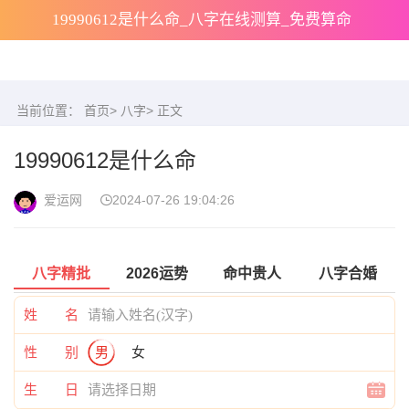
19990612是什么命_八字在线测算_免费算命
当前位置：
首页
>
八字
> 正文
19990612是什么命
爱运网
2024-07-26 19:04:26
八字精批
2026运势
命中贵人
八字合婚
姓 名
性 别
男
女
生 日