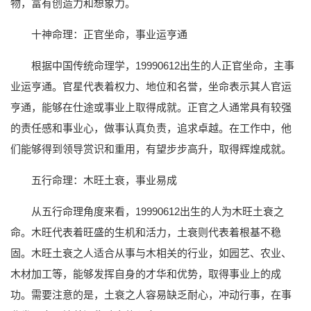
物，富有创造力和想象力。
十神命理：正官坐命，事业运亨通
根据中国传统命理学，19990612出生的人正官坐命，主事
业运亨通。官星代表着权力、地位和名誉，坐命表示其人官运
亨通，能够在仕途或事业上取得成就。正官之人通常具有较强
的责任感和事业心，做事认真负责，追求卓越。在工作中，他
们能够得到领导赏识和重用，有望步步高升，取得辉煌成就。
五行命理：木旺土衰，事业易成
从五行命理角度来看，19990612出生的人为木旺土衰之
命。木旺代表着旺盛的生机和活力，土衰则代表着根基不稳
固。木旺土衰之人适合从事与木相关的行业，如园艺、农业、
木材加工等，能够发挥自身的才华和优势，取得事业上的成
功。需要注意的是，土衰之人容易缺乏耐心，冲动行事，在事