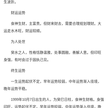
生波折。
财运运势
食神生财，主富贵。但财来财去，需要合理规划理财。大
运走水木旺，财运较顺。
为人处世
癸水之人，性格恬静温雅，处事圆融，善解人意。但印旺
身强，有时会过于固执己见。
终生运势
一生运势起伏不定，早年运势较弱，中年运势渐入佳境，
晚年运势平稳。
1999年10月7日出生的人，为癸巳日柱，食神生财格。身强
印旺，运势起伏不定。早年运势较弱，中年运势渐入佳境，晚