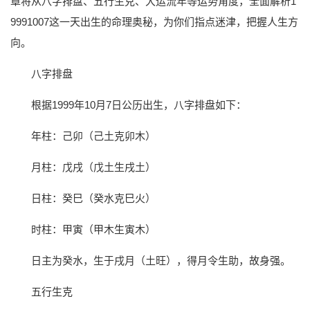
章将从八字排盘、五行生克、大运流年等运势角度，全面解析1
9991007这一天出生的命理奥秘，为你们指点迷津，把握人生方
向。
八字排盘
根据1999年10月7日公历出生，八字排盘如下：
年柱：己卯（己土克卯木）
月柱：戊戌（戊土生戌土）
日柱：癸巳（癸水克巳火）
时柱：甲寅（甲木生寅木）
日主为癸水，生于戌月（土旺），得月令生助，故身强。
五行生克