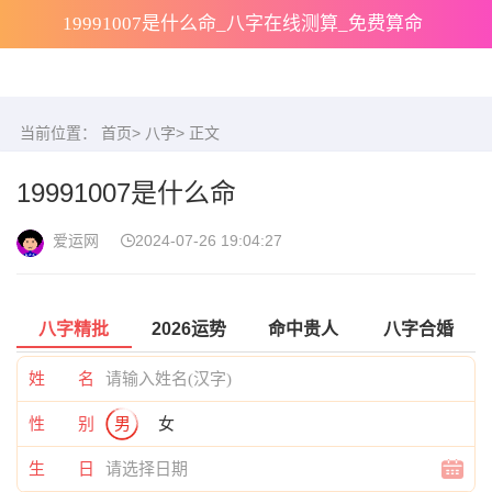
19991007是什么命_八字在线测算_免费算命
当前位置：
首页
>
八字
> 正文
19991007是什么命
爱运网
2024-07-26 19:04:27
八字精批
2026运势
命中贵人
八字合婚
姓 名
性 别
男
女
生 日