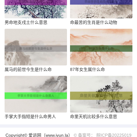
男命地支戌土什么意思
命最苦的生肖是什么动物
属马的前世今生是什么命
87年女生属什么命
手掌大手指短是什么命男人
命里天机比较多什么意思
Copyright© 爱运网（www.iyun.la）
© 备案号： 皖ICP备20225019