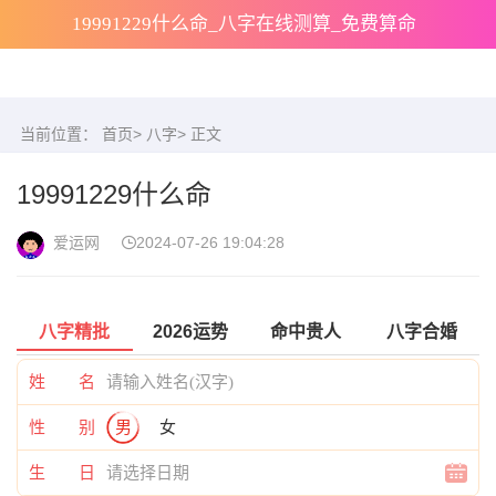
19991229什么命_八字在线测算_免费算命
当前位置：
首页
>
八字
> 正文
19991229什么命
爱运网
2024-07-26 19:04:28
八字精批
2026运势
命中贵人
八字合婚
姓 名
性 别
男
女
生 日