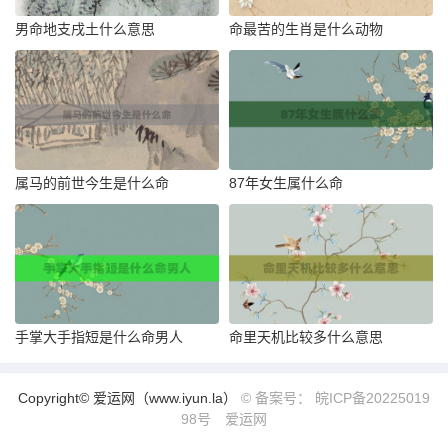
男命地支戌土什么意思
命最苦的生肖是什么动物
属马的前世今生是什么命
87年女生属什么命
手掌大手指短是什么命男人
命里天机比较多什么意思
Copyright© 爱运网（www.iyun.la）
© 备案号： 皖ICP备20225019
98号
爱运网