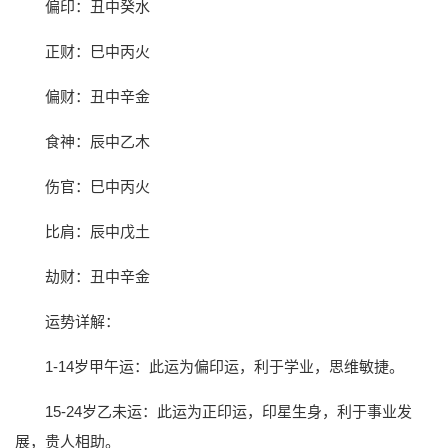
偏印：丑中癸水
正财：巳中丙火
偏财：丑中辛金
食神：辰中乙木
伤官：巳中丙火
比肩：辰中戊土
劫财：丑中辛金
运势详解：
1-14岁甲午运：此运为偏印运，利于学业，思维敏捷。
15-24岁乙未运：此运为正印运，印星生身，利于事业发
展，贵人相助。