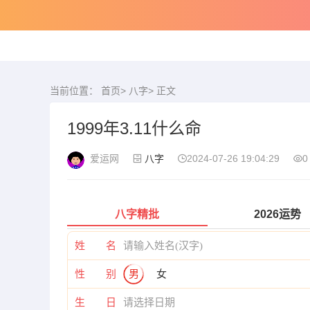
当前位置：
首页
>
八字
> 正文
1999年3.11什么命
爱运网
八字
2024-07-26 19:04:29
0
八字精批
2026运势
姓 名
性 别
男
女
生 日