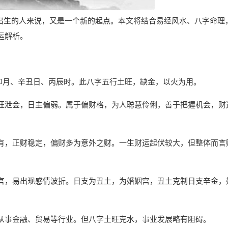
11日出生的人来说，又是一个新的起点。本文将结合易经风水、八字命理
运解析。
、己卯月、辛丑日、丙辰时。此八字五行土旺，缺金，以火为用。
旺泄金，日主偏弱。属于偏财格，为人聪慧伶俐，善于把握机会，财
有，正财稳定，偏财多为意外之财。一生财运起伏较大，但整体而言
官，易出现感情波折。日支为丑土，为婚姻宫，丑土克制日支辛金，
从事金融、贸易等行业。但八字土旺克水，事业发展略有阻碍。