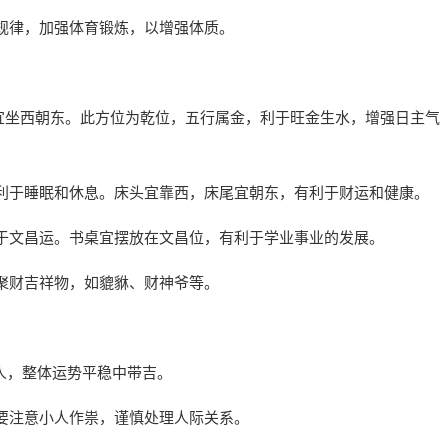
规律，加强体育锻炼，以增强体质。
住宅宜坐西朝东。此方位为乾位，五行属金，利于旺金生水，增强日主气
利于睡眠和休息。床头宜靠西，床尾宜朝东，有利于财运和健康。
于文昌运。书桌宜摆放在文昌位，有利于学业事业的发展。
聚财吉祥物，如貔貅、财神爷等。
生之人，整体运势平稳中带吉。
要注意小人作祟，谨慎处理人际关系。