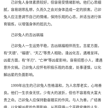
己卯兔人身体素质较好，但容易受情绪影响。他们心思细
腻，容易胡思乱想，久而久之会对身体造成一定的损害。己卯
兔人应注意调节自己的情绪，保持乐观的心态，并适当进行体
育锻炼，以增强身体的抵抗力。
己卯兔人的吉凶祸福
己卯兔人一生运势平稳，吉凶祸福相伴而生。吉星方面，
有“天德”、“福德”、“天乙”等贵人相助，逢凶化吉，遇难呈祥。
凶星方面，有“羊刃”、“亡神”等凶星影响，容易招惹小人，遭遇
意外灾祸。己卯兔人应怀有积极乐观的态度，处事谨慎，以化
解凶星的负面影响。
1999年出生的己卯兔人性格温和，为人忠厚老实，心地善
良。他们一生衣食无忧，少有大的波折，但也不容易有大富大
贵之命。己卯兔人应保持勤奋踏实的作风，与人为善，广结善
缘，以化解凶星的负面影响，从而获得一个平稳安康的人生。