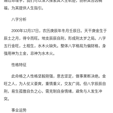
通过命理学，我们可以深入探索其人生轨迹，剖析其吉凶禍
福，为其提供人生指引。
八字分析
2000年12月17日，农历庚辰年冬月壬辰日。天干庚金生于
辰土之月，得令而旺。地支辰辰自刑，形成刑太岁之局。八字
五行金旺，土相生，水木火缺失。整体八字格局为偏财格，身
强用神为土金，忌神为水木火。
性格特征
此命格之人性格坚毅刚强，意志坚定，做事果断决绝。金
旺之人，为人仗义豪爽，重情重义，交友广阔。但八字辰辰自
刑，易生孤傲自负之心，需克制自身情绪，避免与人发生冲
突。
事业运势