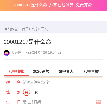
20001217是什么命_八字在线测算_免费算命
当前位置：
首页
>
八字
> 正文
20001217是什么命
爱运网
2024-07-26 19:04:32
八字精批
2026运势
命中贵人
八字合婚
姓 名
性 别
男
女
生 日