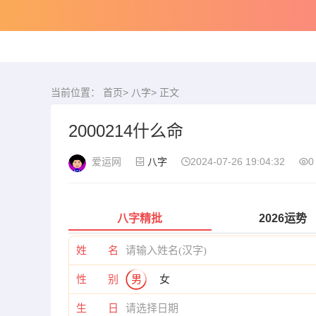
当前位置：
首页
>
八字
> 正文
2000214什么命
爱运网
八字
2024-07-26 19:04:32
0
八字精批
2026运势
姓 名
性 别
男
女
生 日