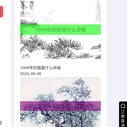
1968年的猴属什么命格
2025-08-08
订
单
查
都
询