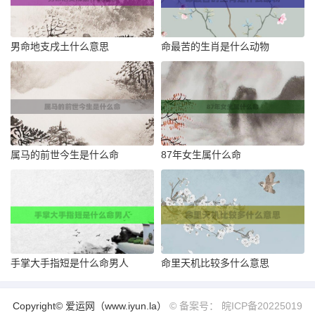
男命地支戌土什么意思
命最苦的生肖是什么动物
属马的前世今生是什么命
87年女生属什么命
手掌大手指短是什么命男人
命里天机比较多什么意思
Copyright© 爱运网（www.iyun.la）
© 备案号： 皖ICP备20225019