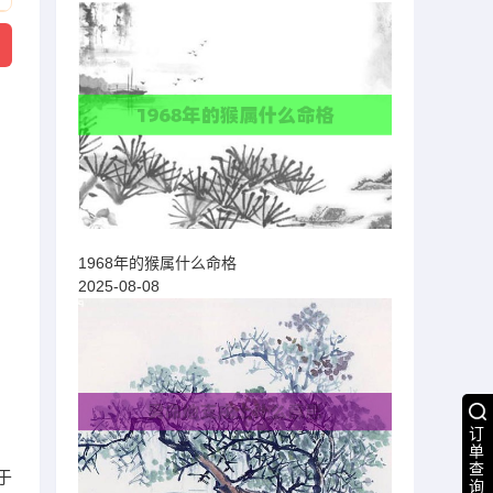
1968年的猴属什么命格
2025-08-08
订
单
查
于
询