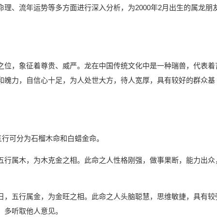
理、流年运势等多方面进行深入分析，为2000年2月出生的属龙朋
之位，象征着尊贵、威严。龙在中国传统文化中是一种瑞兽，代表着
和魄力，自信心十足，为人处世大方，待人宽厚，具有较好的群众基
音五行可分为石榴木命和白蜡金命。
五行属木，为木克金之相。此命之人性格刚强，做事果断，能力出众
日，五行属金，为金旺之相。此命之人头脑聪慧，思维敏捷，具有较
，多听取他人意见。