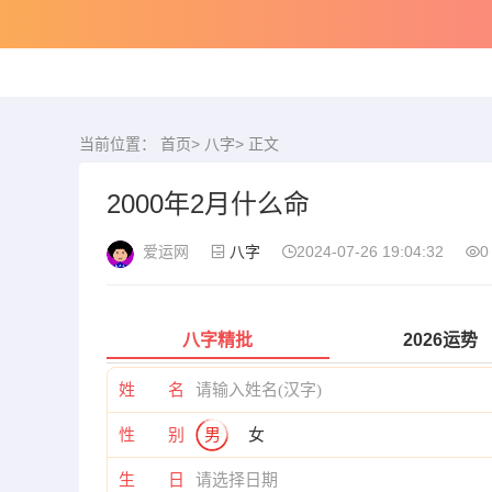
当前位置：
首页
>
八字
> 正文
2000年2月什么命
爱运网
八字
2024-07-26 19:04:32
0
八字精批
2026运势
姓 名
性 别
男
女
生 日