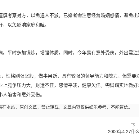
谨慎考察对方，以免遇人不淑。已婚者需注意经营婚姻感情，避免出
好，以免影响家庭和睦。
病。平时多加锻炼，增强体质。同时，今年易有意外受伤，外出需注
属金，性格刚强坚毅，做事果断，具有较强的领导能力和魄力。但需要
业上竞争压力大，财运不佳，感情平淡，健康欠佳。需脚踏实地做好
小人陷害和意外受伤。
04:32发表在本站，原创文章，禁止转载，文章内容仅供娱乐参考，不能盲信。
下
2000年4.27什