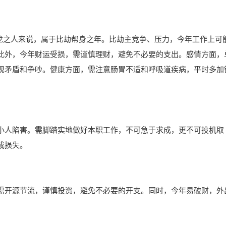
的属龙之人来说，属于比劫帮身之年。比劫主竞争、压力，今年工作上可
此外，今年财运受损，需谨慎理财，避免不必要的支出。感情方面，
现矛盾和争吵。健康方面，需注意肠胃不适和呼吸道疾病，平时多加
小人陷害。需脚踏实地做好本职工作，不可急于求成，更不可投机取
成损失。
需开源节流，谨慎投资，避免不必要的开支。同时，今年易破财，外