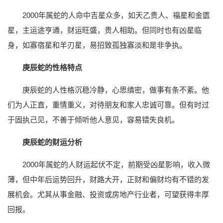
2000年属蛇的人命中吉星众多，如天乙贵人、福星和金匮
星，主运途亨通，财运旺盛，贵人相助。但同时也有凶星临
身，如寡宿星和羊刃星，易招致孤独寡淡和是非争执。
庚辰蛇的性格特点
庚辰蛇的人性格沉稳冷静，心思缜密，做事有条不紊。他
们为人正直，重情重义，对待朋友和家人忠诚可靠。但有时过
于固执己见，不善于倾听他人意见，容易错失良机。
庚辰蛇的财运分析
2000年属蛇的人财运起伏不定，前期受凶星影响，收入微
薄，但中年后运势回升，财路大开，正财和偏财均有不错的发
展机会。尤其从事金融、投资或房地产行业者，可望获得丰厚
回报。