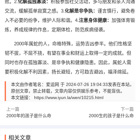
败。2.
化解孤独寡淡：
积极参加社交活动，多与朋友和亲人沟通
交流，缓解孤单寂寞之感。3.
化解是非争执：
谨言慎行，避免卷
入不必要的纷争，维护人际和谐。4.
注意身体健康：
加强体育锻
炼，养成规律的作息，定期体检，防范疾病侵袭。
2000年属蛇的人，命格特殊，运势吉凶参半。他们性格坚
韧不拔，不屈不挠，有望在事业和财运上取得一定的成就。但
同时也存在孤独寡淡、是非争执和健康隐患。因此，属蛇人需
要积极化解不利因素，扬长避短，方可趋吉避凶，福泽绵延。
本文由作者笔名：爱运网 于 2024-07-26 19:04:33发表在本站，
原创文章，禁止转载，文章内容仅供娱乐参考，不能盲信。
本文链接：
https://www.iyun.la/wen/10215.html
上一篇
下一篇
2000年的孩子是什么命
2000生的孩子是什么命
相关文章