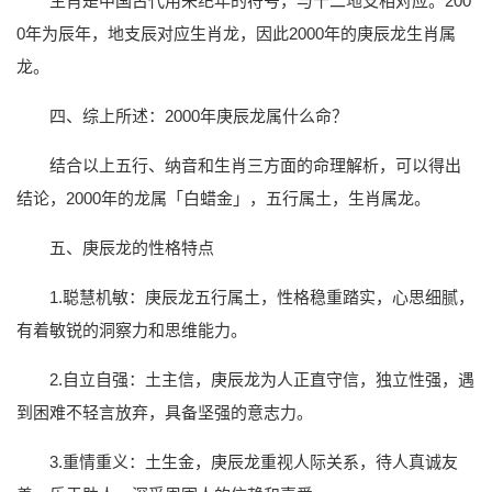
生肖是中国古代用来纪年的符号，与十二地支相对应。200
0年为辰年，地支辰对应生肖龙，因此2000年的庚辰龙生肖属
龙。
四、综上所述：2000年庚辰龙属什么命？
结合以上五行、纳音和生肖三方面的命理解析，可以得出
结论，2000年的龙属「白蜡金」，五行属土，生肖属龙。
五、庚辰龙的性格特点
1.聪慧机敏：庚辰龙五行属土，性格稳重踏实，心思细腻，
有着敏锐的洞察力和思维能力。
2.自立自强：土主信，庚辰龙为人正直守信，独立性强，遇
到困难不轻言放弃，具备坚强的意志力。
3.重情重义：土生金，庚辰龙重视人际关系，待人真诚友