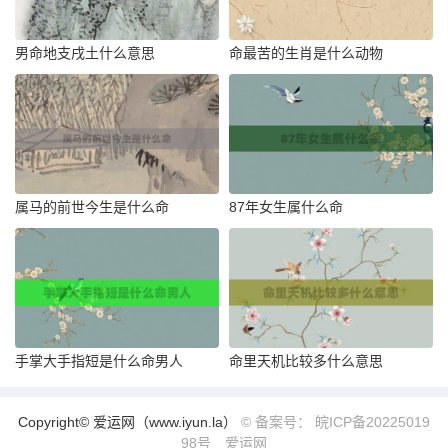
男命地支戌土什么意思
命最苦的生肖是什么动物
属马的前世今生是什么命
87年女生属什么命
手掌大手指短是什么命男人
命里天机比较多什么意思
Copyright© 爱运网（www.iyun.la）
© 备案号： 皖ICP备20225019
98号
爱运网