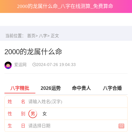
2000的龙属什么命_八字在线测算_免费算命
当前位置：
首页
>
八字
> 正文
2000的龙属什么命
爱运网
2024-07-26 19:04:33
八字精批
2026运势
命中贵人
八字合婚
姓 名
性 别
男
女
生 日