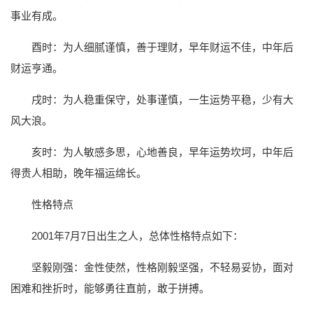
事业有成。
酉时：为人细腻谨慎，善于理财，早年财运不佳，中年后
财运亨通。
戌时：为人稳重保守，处事谨慎，一生运势平稳，少有大
风大浪。
亥时：为人敏感多思，心地善良，早年运势坎坷，中年后
得贵人相助，晚年福运绵长。
性格特点
2001年7月7日出生之人，总体性格特点如下：
坚毅刚强：金性使然，性格刚毅坚强，不轻易妥协，面对
困难和挫折时，能够勇往直前，敢于拼搏。