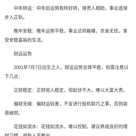
中年转运：中年后运势有所好转，得贵人相助，事业逐渐
步入正轨。
晚年安稳：晚年运势平稳，事业达到巅峰，衣食无忧，享
受安稳富裕的生活。
财运运势
2001年7月7日出生之人，财运运势总体平稳，但需注意以
下几点：
正财稳定：正财收入稳定，但起伏不大，难以大富大贵。
偏财无缘：偏财运较差，不宜进行投机取巧之事，否则容
易破财。
花钱如流水：花钱如流水，难以控制，建议养成良好的理
财习惯，避免入不敷出。