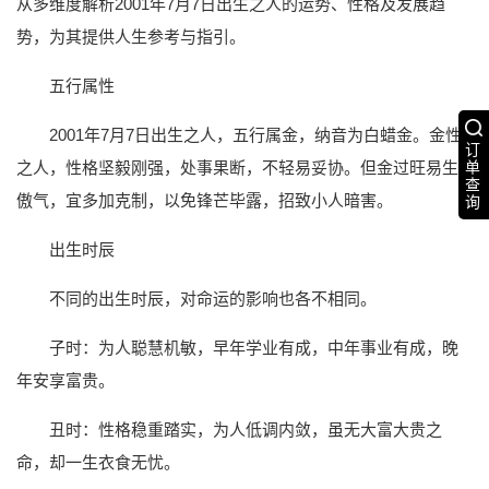
从多维度解析2001年7月7日出生之人的运势、性格及发展趋
势，为其提供人生参考与指引。
五行属性
2001年7月7日出生之人，五行属金，纳音为白蜡金。金性
订
单
之人，性格坚毅刚强，处事果断，不轻易妥协。但金过旺易生
查
傲气，宜多加克制，以免锋芒毕露，招致小人暗害。
询
出生时辰
不同的出生时辰，对命运的影响也各不相同。
子时：为人聪慧机敏，早年学业有成，中年事业有成，晚
年安享富贵。
丑时：性格稳重踏实，为人低调内敛，虽无大富大贵之
命，却一生衣食无忧。