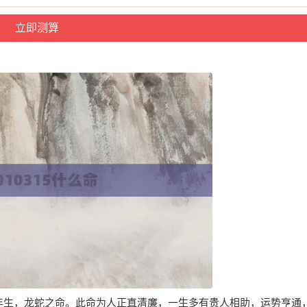
庚辰年生，龙蛇之命。此命为人正直清廉，一生多有贵人相助，运势亨通