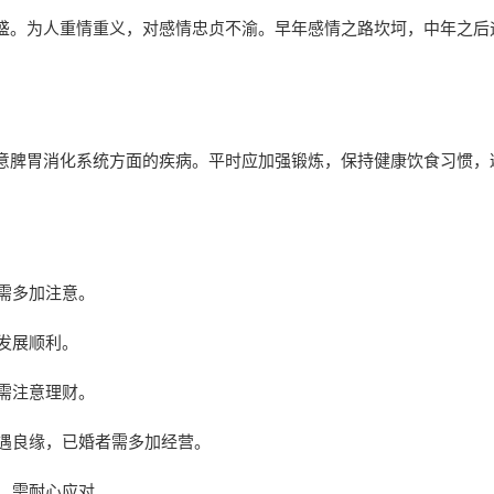
盛。为人重情重义，对感情忠贞不渝。早年感情之路坎坷，中年之后
意脾胃消化系统方面的疾病。平时应加强锻炼，保持健康饮食习惯，
康需多加注意。
感发展顺利。
但需注意理财。
难遇良缘，已婚者需多加经营。
大，需耐心应对。