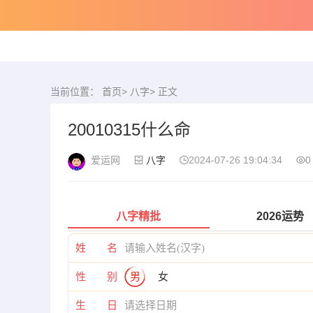
当前位置：
首页
>
八字
> 正文
20010315什么命
爱运网
八字
2024-07-26 19:04:34
0
八字精批
2026运势
姓 名
性 别
男
女
生 日