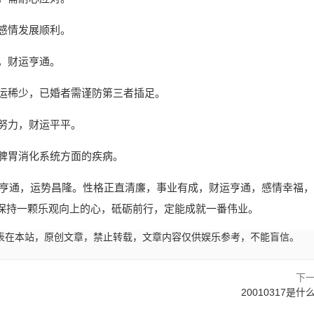
，感情发展顺利。
破，财运亨通。
花运稀少，已婚者需谨防第三者插足。
加努力，财运平平。
意脾胃消化系统方面的疾病。
。命运亨通，运势昌隆。性格正直清廉，事业有成，财运亨通，感情幸福，
保持一颗乐观向上的心，砥砺前行，定能成就一番伟业。
04:34发表在本站，原创文章，禁止转载，文章内容仅供娱乐参考，不能盲信。
下
20010317是什