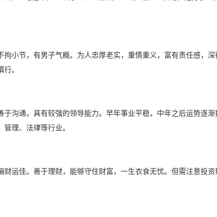
不拘小节，有男子气概。为人忠厚老实，重情重义，富有责任感，深
慎行。
善于沟通，具有较强的领导能力。早年事业平稳，中年之后运势逐渐
、管理、法律等行业。
偏财运佳。善于理财，能够守住财富，一生衣食无忧。但需注意投资