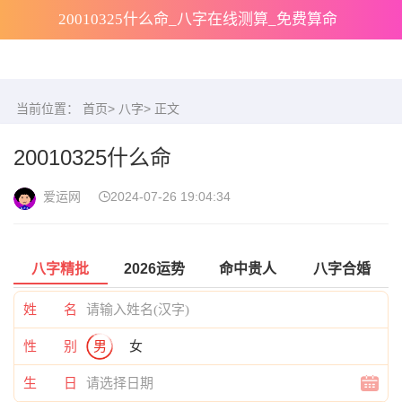
20010325什么命_八字在线测算_免费算命
当前位置：
首页
>
八字
> 正文
20010325什么命
爱运网
2024-07-26 19:04:34
八字精批
2026运势
命中贵人
八字合婚
姓 名
性 别
男
女
生 日